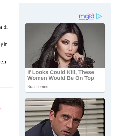
a di
git
jen
,