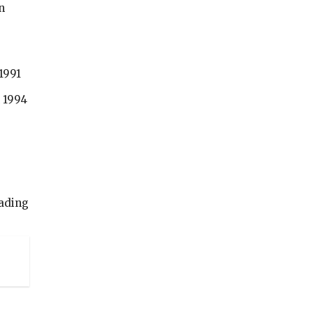
n
1991
 1994
ading