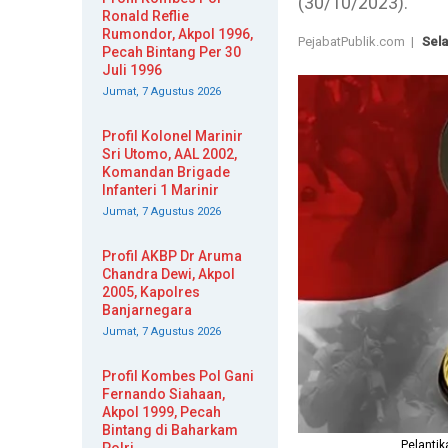
(30/10/2023).
Ronald Reflie
Rumondor, Akpol 1996,
PejabatPublik.com |
Sela
Pecah Bintang Per 30
Juli 1996
Jumat, 7 Agustus 2026
Profil Kolonel Marinir
Sri Utomo, AAL 2002,
Komandan Brigade
Infanteri 1 Marinir
Jumat, 7 Agustus 2026
Profil AKBP Dr Aruma
Chandra Dewi, Akpol
2005, Kapolres
Banjarnegara
Jumat, 7 Agustus 2026
Profil Kombes Pol Gani
Fernando Siahaan,
Akpol 1999, Pecah
Bintang di Baharkam
Pelantik