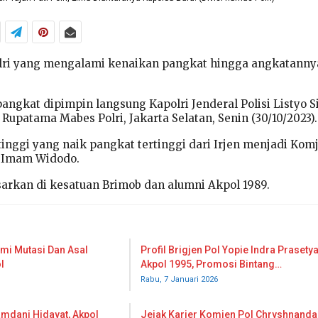
 Polri yang mengalami kenaikan pangkat hingga angkatanny
ngkat dipimpin langsung Kapolri Jenderal Polisi Listyo Si
upatama Mabes Polri, Jakarta Selatan, Senin (30/10/2023).
tinggi yang naik pangkat tertinggi dari Irjen menjadi Kom
. Imam Widodo.
rkan di kesatuan Brimob dan alumni Akpol 1989.
ami Mutasi Dan Asal
Profil Brigjen Pol Yopie Indra Prasetya
l
Akpol 1995, Promosi Bintang…
Rabu, 7 Januari 2026
amdani Hidayat, Akpol
Jejak Karier Komjen Pol Chryshnanda