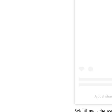
A post sh
Selebihnya sebanyaj