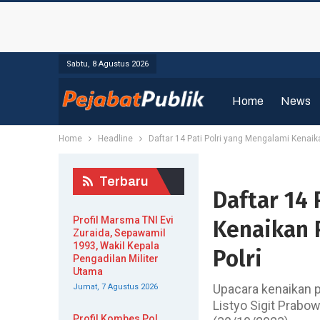
Sabtu, 8 Agustus 2026
Home
News
Home
Headline
Daftar 14 Pati Polri yang Mengalami Kenaik
Terbaru
Daftar 14 
Profil Marsma TNI Evi
Kenaikan 
Zuraida, Sepawamil
1993, Wakil Kepala
Polri
Pengadilan Militer
Utama
Upacara kenaikan pa
Jumat, 7 Agustus 2026
Listyo Sigit Prabo
Profil Kombes Pol