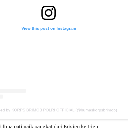
View this post on Instagram
ared by KORPS BRIMOB POLRI OFFICIAL (@humaskorpsbrimob)
 lima pati naik pangkat dari Brigjen ke Irjen,