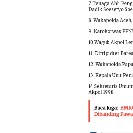
7 Tenaga Ahli Pen
Dadik Soesetyo Soel
8 Wakapolda Aceh, 
9 Karokorwas PPNS 
10 Wagub Akpol Lem
11 Dirtipidter Bare
12 Wakapolda Papua
13 Kepala Unit Pen
14 Sekretaris Umum
Akpol 1998
Baca Juga:
BMKG
Dibanding Pawa