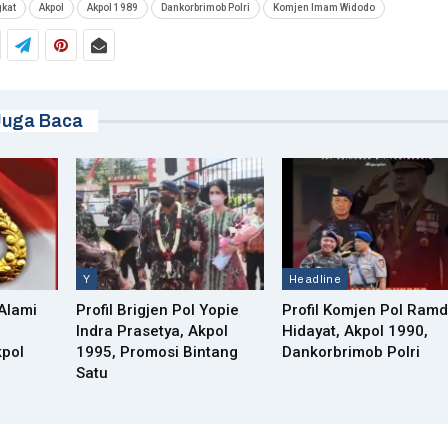
gkat
Akpol
Akpol 1989
Dankorbrimob Polri
Komjen Imam Widodo
Juga Baca
Y
Headline
 Alami
Profil Brigjen Pol Yopie
Profil Komjen Pol Ramd
Indra Prasetya, Akpol
Hidayat, Akpol 1990,
kpol
1995, Promosi Bintang
Dankorbrimob Polri
Satu