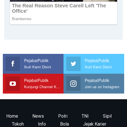
PejabatPublik
PejabatPublik
Ikuti Kami Disini
Ikuti Kami Disini
PejabatPublik
PejabatPublik
Kunjungi Channel Kami
Join us on Instagram
Home
News
Polri
TNI
Sipil
Tokoh
Info
Bola
Jejak Karier