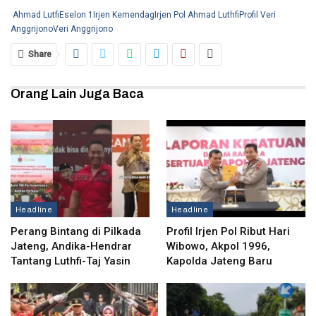
Ahmad Lutfi
Eselon 1
Irjen Kemendag
Irjen Pol Ahmad Luthfi
Profil Veri
Anggrijono
Veri Anggrijono
Share
Orang Lain Juga Baca
Headline
Headline
Perang Bintang di Pilkada
Profil Irjen Pol Ribut Hari
Jateng, Andika-Hendrar
Wibowo, Akpol 1996,
Tantang Luthfi-Taj Yasin
Kapolda Jateng Baru