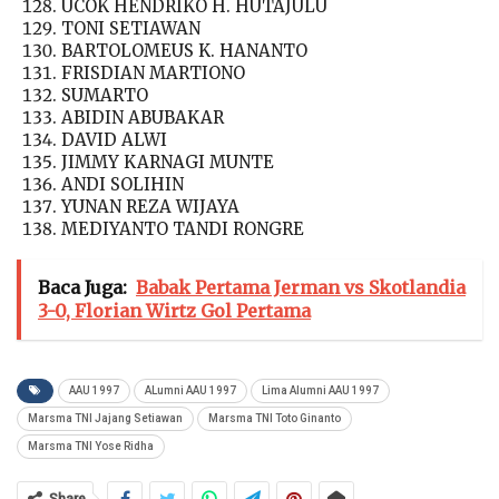
UCOK HENDRIKO H. HUTAJULU
TONI SETIAWAN
BARTOLOMEUS K. HANANTO
FRISDIAN MARTIONO
SUMARTO
ABIDIN ABUBAKAR
DAVID ALWI
JIMMY KARNAGI MUNTE
ANDI SOLIHIN
YUNAN REZA WIJAYA
MEDIYANTO TANDI RONGRE
Baca Juga:
Babak Pertama Jerman vs Skotlandia
3-0, Florian Wirtz Gol Pertama
AAU 1997
ALumni AAU 1997
Lima Alumni AAU 1997
Marsma TNI Jajang Setiawan
Marsma TNI Toto Ginanto
Marsma TNI Yose Ridha
Share