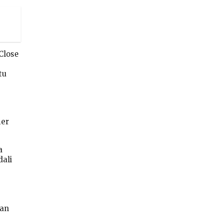
Close
tu
ier
a
dali
kan