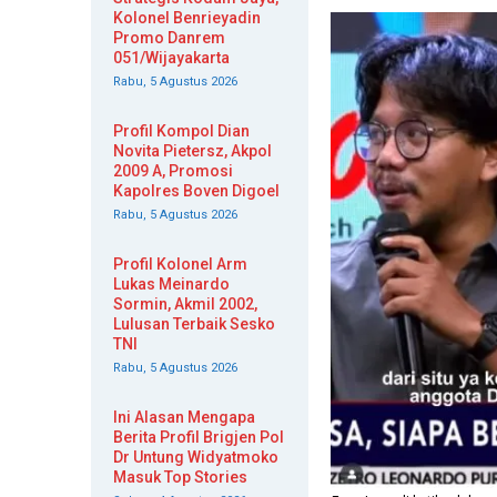
Kolonel Benrieyadin
Promo Danrem
051/Wijayakarta
Rabu, 5 Agustus 2026
Profil Kompol Dian
Novita Pietersz, Akpol
2009 A, Promosi
Kapolres Boven Digoel
Rabu, 5 Agustus 2026
Profil Kolonel Arm
Lukas Meinardo
Sormin, Akmil 2002,
Lulusan Terbaik Sesko
TNI
Rabu, 5 Agustus 2026
Ini Alasan Mengapa
Berita Profil Brigjen Pol
Dr Untung Widyatmoko
Masuk Top Stories