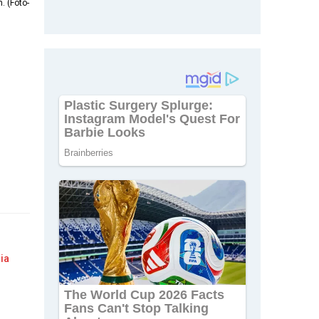
. (Foto-
ia