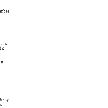
ember
u
cer.
lik
in
Rizky
h.