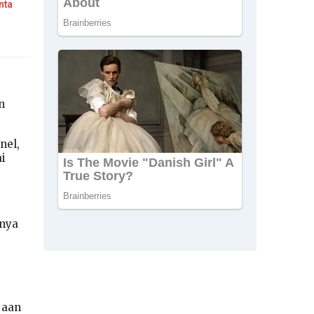
nta
n
nel,
i
hnya
jaan