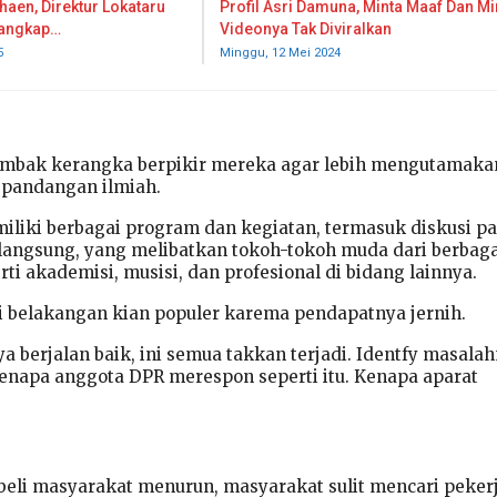
haen, Direktur Lokataru
Profil Asri Damuna, Minta Maaf Dan Mi
tangkap…
Videonya Tak Diviralkan
5
Minggu, 12 Mei 2024
mbak kerangka berpikir mereka agar lebih mengutamaka
n pandangan ilmiah.
iliki berbagai program dan kegiatan, termasuk diskusi pa
 langsung, yang melibatkan tokoh-tokoh muda dari berbaga
rti akademisi, musisi, dan profesional di bidang lainnya.
 belakangan kian populer karema pendapatnya jernih.
a berjalan baik, ini semua takkan terjadi. Identfy masala
Kenapa anggota DPR merespon seperti itu. Kenapa aparat
beli masyarakat menurun, masyarakat sulit mencari peker