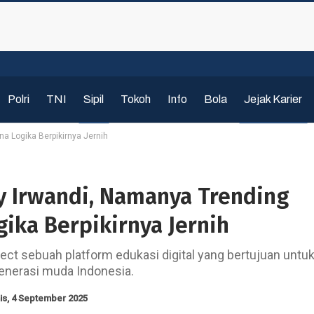
Polri
TNI
Sipil
Tokoh
Info
Bola
Jejak Karier
na Logika Berpikirnya Jernih
ry Irwandi, Namanya Trending
ika Berpikirnya Jernih
ject sebuah platform edukasi digital yang bertujuan untu
nerasi muda Indonesia.
is, 4 September 2025