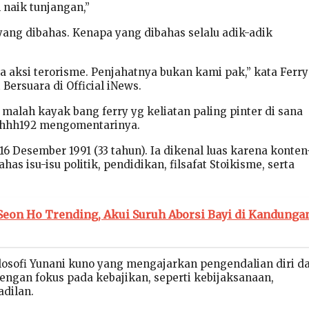
naik tunjangan,”
yang dibahas. Kenapa yang dibahas selalu adik-adik
na aksi terorisme. Penjahatnya bukan kami pak,” kata Ferr
Bersuara di Official iNews.
 malah kayak bang ferry yg keliatan paling pinter di sana
uhhh192 mengomentarinya.
 16 Desember 1991 (33 tahun). Ia dikenal luas karena konten
s isu-isu politik, pendidikan, filsafat Stoikisme, serta
Seon Ho Trending, Akui Suruh Aborsi Bayi di Kandunga
ilosofi Yunani kuno yang mengajarkan pengendalian diri d
engan fokus pada kebajikan, seperti kebijaksanaan,
adilan.