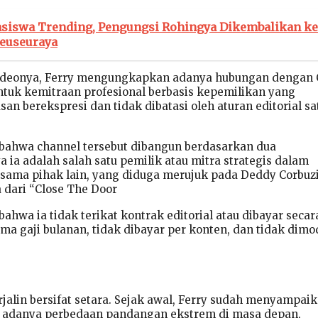
siswa Trending, Pengungsi Rohingya Dikembalikan ke
euseuraya
videonya, Ferry mengungkapkan adanya hubungan dengan 
tuk kemitraan profesional berbasis kepemilikan yang
n berekspresi dan tidak dibatasi oleh aturan editorial sa
bahwa channel tersebut dibangun berdasarkan dua
a ia adalah salah satu pemilik atau mitra strategis dalam
rsama pihak lain, yang diduga merujuk pada Deddy Corbuz
 dari “Close The Door
hwa ia tidak terikat kontrak editorial atau dibayar secar
a gaji bulanan, tidak dibayar per konten, dan tidak dimo
rjalin bersifat setara. Sejak awal, Ferry sudah menyampai
adanya perbedaan pandangan ekstrem di masa depan,