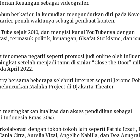
erian Keuangan sebagai videografer.
ahun berkarier, ia kemudian mengundurkan diri pada Nov
karier penuh waktunya sebagai pembuat konten.
YouTube sejak 2010, dan mengisi kanal YouTubenya dengan
asi, termasuk politik, keuangan, filsafat Stoikisme, dan is
 fenomena negatif seperti promosi judi online oleh influen
ngkat setelah menjadi tamu di siniar “Close the Door” mi
da April 2022.
rry bersama beberapa selebriti internet seperti Jerome Pol
eluncurkan Malaka Project di Djakarta Theater.
an meningkatkan kualitas dan akses pendidikan sebagai
si Indonesia Emas 2045.
rkolaborasi dengan tokoh-tokoh lain seperti Fathia Izzati, 
ania Citta, Aurelia Vizal, Angellie Nabilla, dan Dea Anugra