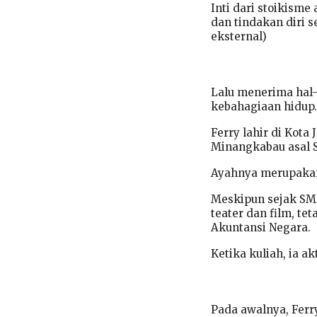
Inti dari stoikism
dan tindakan diri s
eksternal)
Lalu menerima hal-
kebahagiaan hidup.
Ferry lahir di Kota
Minangkabau asal S
Ayahnya merupakan
Meskipun sejak SMP
teater dan film, te
Akuntansi Negara.
Ketika kuliah, ia a
Pada awalnya, Ferr