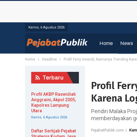
Kamis, 6 Agustus 2026
Home
News
Home
Headline
Profil Ferry Irwandi, Namanya Trending Kare
Terbaru
Profil Fer
Profil AKBP Raswidiati
Karena Log
Anggraini, Akpol 2005,
Kapolres Lampung
Pendiri Malaka Pro
Utara
memberdayakan ge
Kamis, 6 Agustus 2026
PejabatPublik.com |
Kam
Daftar Sertijab Pejabat
Strategis Kodam Jaya,