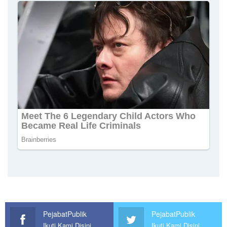
PejabatPublik
PejabatPublik
Ikuti Kami Disini
Ikuti Kami Disini