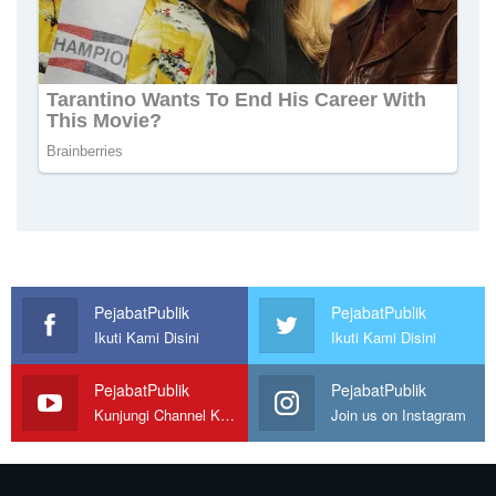
PejabatPublik
PejabatPublik
Ikuti Kami Disini
Ikuti Kami Disini
PejabatPublik
PejabatPublik
Kunjungi Channel Kami
Join us on Instagram