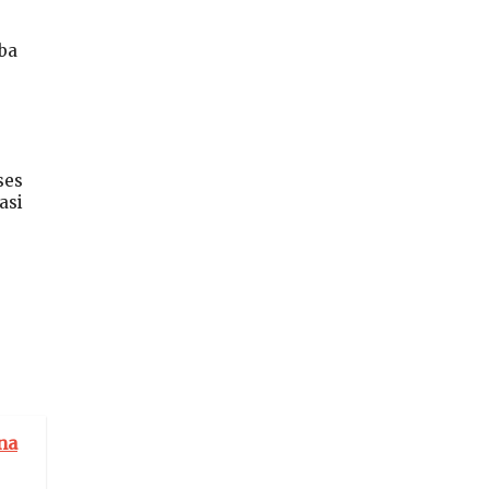
ba
ses
asi
na