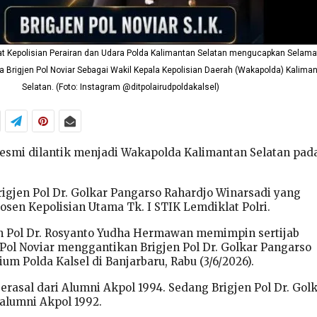
at Kepolisian Perairan dan Udara Polda Kalimantan Selatan mengucapkan Selama
a Brigjen Pol Noviar Sebagai Wakil Kepala Kepolisian Daerah (Wakapolda) Kalima
Selatan. (Foto: Instagram @ditpolairudpoldakalsel)
 resmi dilantik menjadi Wakapolda Kalimantan Selatan pad
igjen Pol Dr. Golkar Pangarso Rahardjo Winarsadi yang
osen Kepolisian Utama Tk. I STIK Lemdiklat Polri.
en Pol Dr. Rosyanto Yudha Hermawan memimpin sertijab
Pol Noviar menggantikan Brigjen Pol Dr. Golkar Pangarso
ium Polda Kalsel di Banjarbaru, Rabu (3/6/2026).
berasal dari Alumni Akpol 1994. Sedang Brigjen Pol Dr. Gol
alumni Akpol 1992.