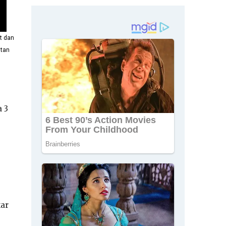
t dan
ntan
a 3
kar