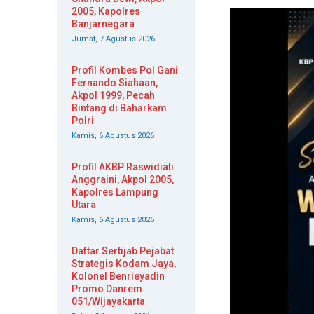
2005, Kapolres
Banjarnegara
Jumat, 7 Agustus 2026
Profil Kombes Pol Gani
Fernando Siahaan,
Akpol 1999, Pecah
Bintang di Baharkam
Polri
Kamis, 6 Agustus 2026
Profil AKBP Raswidiati
Anggraini, Akpol 2005,
Kapolres Lampung
Utara
Kamis, 6 Agustus 2026
Daftar Sertijab Pejabat
Strategis Kodam Jaya,
Kolonel Benrieyadin
Promo Danrem
051/Wijayakarta