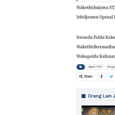
Waketbidminwa STI
Irbidjemen Opsnal I
Irwasda Polda Kalse
Waketbidkermadianm
Wakapolda Kalimant
Akpol 1994
Brigje
Share
Orang Lain 