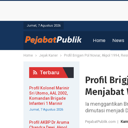
Jumat, 7 Agustus 2026
Home
News
Home
Jejak Karier
Profil Brigjen Pol Noviar, Akpol 1994, R
Terbaru
Profil Bri
Profil Kolonel Marinir
Menjabat 
Sri Utomo, AAL 2002,
Komandan Brigade
Ia menggantikan Br
Infanteri 1 Marinir
dimutasi menjadi D
Jumat, 7 Agustus 2026
PejabatPublik.com |
Kami
Profil AKBP Dr Aruma
Chandra Dewi, Akpol