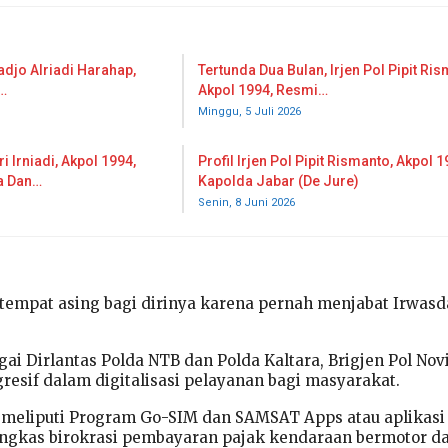
adjo Alriadi Harahap,
Tertunda Dua Bulan, Irjen Pol Pipit Ris
…
Akpol 1994, Resmi…
Minggu, 5 Juli 2026
ri Irniadi, Akpol 1994,
Profil Irjen Pol Pipit Rismanto, Akpol 1
ka Dan…
Kapolda Jabar (De Jure)
Senin, 8 Juni 2026
 tempat asing bagi dirinya karena pernah menjabat Irwasd
ai Dirlantas Polda NTB dan Polda Kaltara, Brigjen Pol Nov
resif dalam digitalisasi pelayanan bagi masyarakat.
 meliputi Program Go-SIM dan SAMSAT Apps atau aplikasi
gkas birokrasi pembayaran pajak kendaraan bermotor d