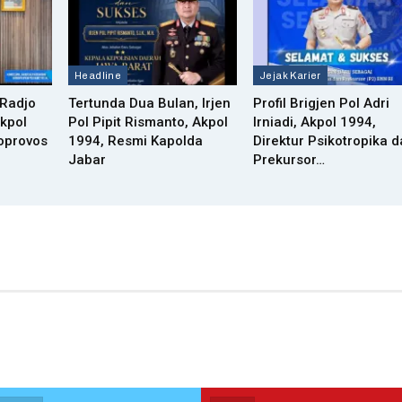
Headline
Jejak Karier
 Radjo
Tertunda Dua Bulan, Irjen
Profil Brigjen Pol Adri
Akpol
Pol Pipit Rismanto, Akpol
Irniadi, Akpol 1994,
oprovos
1994, Resmi Kapolda
Direktur Psikotropika 
Jabar
Prekursor…