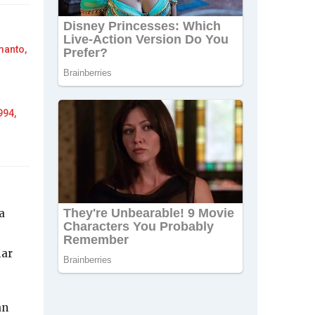
manto,
994,
a
iar
an