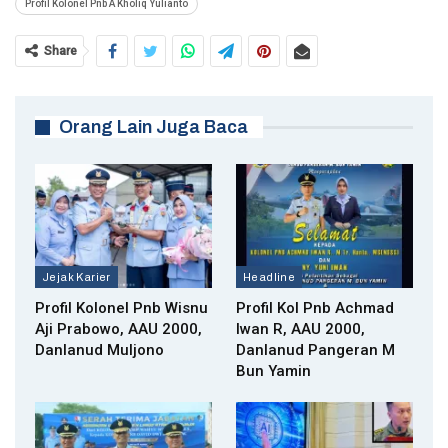
Profil Kolonel Pnb A Kholiq Yulianto
Share
Orang Lain Juga Baca
Jejak Karier
Headline
Profil Kolonel Pnb Wisnu
Profil Kol Pnb Achmad
Aji Prabowo, AAU 2000,
Iwan R, AAU 2000,
Danlanud Muljono
Danlanud Pangeran M
Bun Yamin