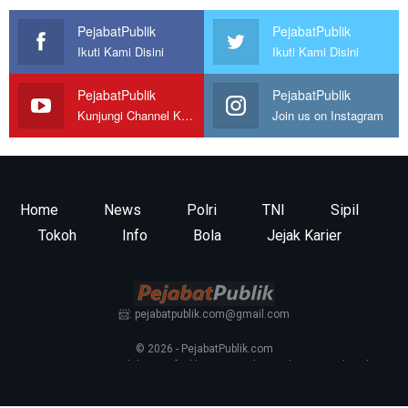
PejabatPublik
PejabatPublik
Ikuti Kami Disini
Ikuti Kami Disini
PejabatPublik
PejabatPublik
Kunjungi Channel Kami
Join us on Instagram
Home
News
Polri
TNI
Sipil
Tokoh
Info
Bola
Jejak Karier
📨: pejabatpublik.com@gmail.com
© 2026 - PejabatPublik.com
Tentang Kami
—
Redaksi
—
Info Iklan
—
Kontak
—
Pedoman Media Siber