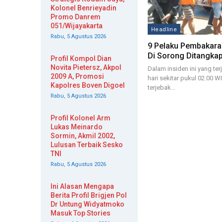
Kolonel Benrieyadin
Promo Danrem
051/Wijayakarta
Headline
Rabu, 5 Agustus 2026
9 Pelaku Pembakara
Di Sorong Ditangkap
Profil Kompol Dian
Novita Pietersz, Akpol
Dalam insiden ini yang ter
2009 A, Promosi
hari sekitar pukul 02.00 W
Kapolres Boven Digoel
terjebak…
Rabu, 5 Agustus 2026
Profil Kolonel Arm
Lukas Meinardo
Sormin, Akmil 2002,
Lulusan Terbaik Sesko
TNI
Rabu, 5 Agustus 2026
Ini Alasan Mengapa
Berita Profil Brigjen Pol
Dr Untung Widyatmoko
Masuk Top Stories