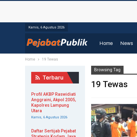
Kamis, 6 Agustus 2026
Home
News
Home
19 Tewas
Browsing Tag
Terbaru
19 Tewas
Profil AKBP Raswidiati
Anggraini, Akpol 2005,
Kapolres Lampung
Utara
Kamis, 6 Agustus 2026
Daftar Sertijab Pejabat
Strategis Kodam Jaya,