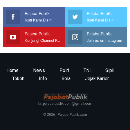
PejabatPublik
PejabatPublik
Ikuti Kami Disini
Ikuti Kami Disini
PejabatPublik
PejabatPublik
Kunjungi Channel Kami
Join us on Instagram
Home
News
Polri
TNI
Sipil
Tokoh
Info
Bola
Jejak Karier
📨: pejabatpublik.com@gmail.com
© 2026 - PejabatPublik.com
Tentang Kami
—
Redaksi
—
Info Iklan
—
Kontak
—
Pedoman Media Siber