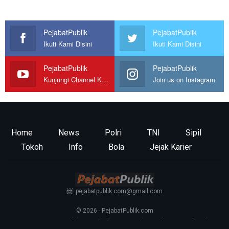
PejabatPublik
PejabatPublik
Ikuti Kami Disini
Ikuti Kami Disini
PejabatPublik
PejabatPublik
Kunjungi Channel Kami
Join us on Instagram
Home
News
Polri
TNI
Sipil
Tokoh
Info
Bola
Jejak Karier
📨: pejabatpublik.com@gmail.com
© 2026 - PejabatPublik.com
Tentang Kami
—
Redaksi
—
Info Iklan
—
Kontak
—
Pedoman Media Siber