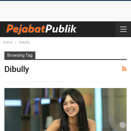
Home
Dibully
Browsing Tag
Dibully