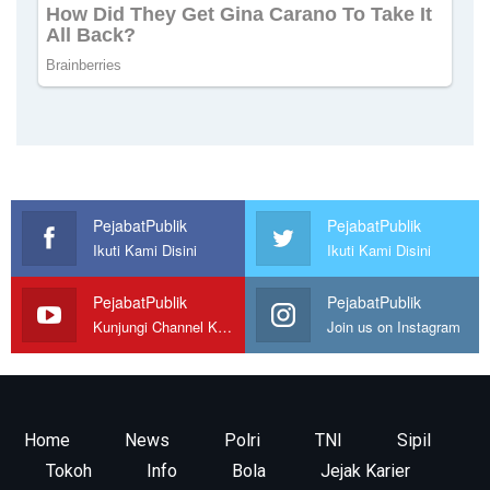
PejabatPublik
PejabatPublik
Ikuti Kami Disini
Ikuti Kami Disini
PejabatPublik
PejabatPublik
Kunjungi Channel Kami
Join us on Instagram
Home
News
Polri
TNI
Sipil
Tokoh
Info
Bola
Jejak Karier