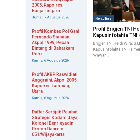
2005, Kapolres
Banjarnegara
Jumat, 7 Agustus 2026
Headline
Profil Brigjen TNI He
Profil Kombes Pol Gani
Kapusinfolahta TNI 
Fernando Siahaan,
Akpol 1999, Pecah
Brigjen TNI Heldi Wira, S.I
Bintang di Baharkam
Kapusinfolahta TNI. Ia me
Polri
Wawan…
Kamis, 6 Agustus 2026
Profil AKBP Raswidiati
Anggraini, Akpol 2005,
Kapolres Lampung
Utara
Kamis, 6 Agustus 2026
Daftar Sertijab Pejabat
Strategis Kodam Jaya,
Kolonel Benrieyadin
Promo Danrem
051/Wijayakarta