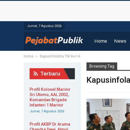
Jumat, 7 Agustus 2026
Home
News
Home
Kapusinfolahta TNI Ke-14
Browsing Tag
Terbaru
Kapusinfola
Profil Kolonel Marinir
Sri Utomo, AAL 2002,
Komandan Brigade
Infanteri 1 Marinir
Jumat, 7 Agustus 2026
Profil AKBP Dr Aruma
Chandra Dewi, Akpol