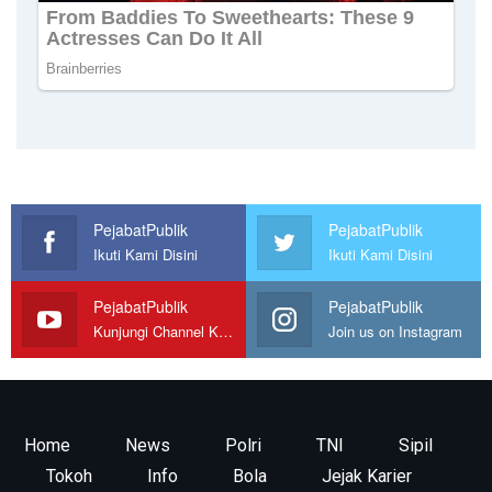
PejabatPublik
PejabatPublik
Ikuti Kami Disini
Ikuti Kami Disini
PejabatPublik
PejabatPublik
Kunjungi Channel Kami
Join us on Instagram
Home
News
Polri
TNI
Sipil
Tokoh
Info
Bola
Jejak Karier