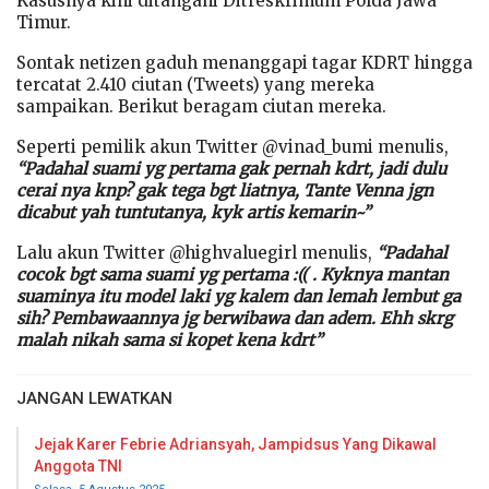
Kasusnya kini ditangani Ditreskrimum Polda Jawa
Timur.
Sontak netizen gaduh menanggapi tagar KDRT hingga
tercatat 2.410 ciutan (Tweets) yang mereka
sampaikan. Berikut beragam ciutan mereka.
Seperti pemilik akun Twitter @vinad_bumi menulis,
“Padahal suami yg pertama gak pernah kdrt, jadi dulu
cerai nya knp? gak tega bgt liatnya, Tante Venna jgn
dicabut yah tuntutanya, kyk artis kemarin~”
Lalu akun Twitter @highvaluegirl menulis,
“Padahal
cocok bgt sama suami yg pertama :(( . Kyknya mantan
suaminya itu model laki yg kalem dan lemah lembut ga
sih? Pembawaannya jg berwibawa dan adem. Ehh skrg
malah nikah sama si kopet kena kdrt”
JANGAN LEWATKAN
Jejak Karer Febrie Adriansyah, Jampidsus Yang Dikawal
Anggota TNI