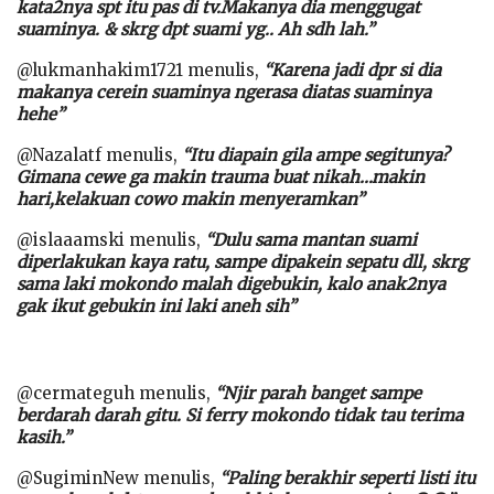
kata2nya spt itu pas di tv.Makanya dia menggugat
suaminya. & skrg dpt suami yg.. Ah sdh lah.”
@lukmanhakim1721 menulis,
“Karena jadi dpr si dia
makanya cerein suaminya ngerasa diatas suaminya
hehe”
@Nazalatf menulis,
“Itu diapain gila ampe segitunya?
Gimana cewe ga makin trauma buat nikah…makin
hari,kelakuan cowo makin menyeramkan”
@islaaamski menulis,
“Dulu sama mantan suami
diperlakukan kaya ratu, sampe dipakein sepatu dll, skrg
sama laki mokondo malah digebukin, kalo anak2nya
gak ikut gebukin ini laki aneh sih”
@cermateguh menulis,
“Njir parah banget sampe
berdarah darah gitu. Si ferry mokondo tidak tau terima
kasih.”
@SugiminNew menulis,
“Paling berakhir seperti listi itu