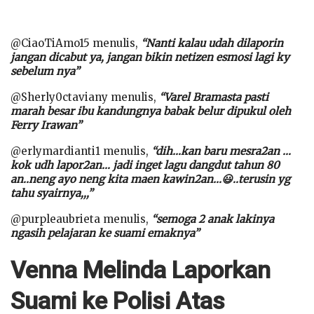
@CiaoTiAmo15 menulis,
“Nanti kalau udah dilaporin
jangan dicabut ya, jangan bikin netizen esmosi lagi ky
sebelum nya”
@Sherly0ctaviany menulis,
“Varel Bramasta pasti
marah besar ibu kandungnya babak belur dipukul oleh
Ferry Irawan”
@erlymardianti1 menulis,
“dih…kan baru mesra2an …
kok udh lapor2an… jadi inget lagu dangdut tahun 80
an..neng ayo neng kita maen kawin2an…😃..terusin yg
tahu syairnya,,,”
@purpleaubrieta menulis,
“semoga 2 anak lakinya
ngasih pelajaran ke suami emaknya”
Venna Melinda Laporkan
Suami ke Polisi Atas