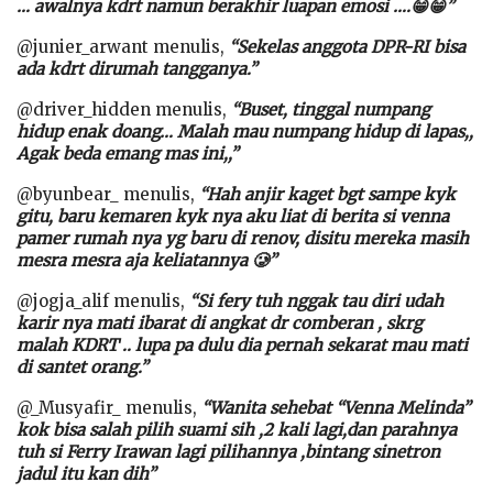
… awalnya kdrt namun berakhir luapan emosi ….😁😁”
@junier_arwant menulis,
“Sekelas anggota DPR-RI bisa
ada kdrt dirumah tangganya.”
@driver_hidden menulis,
“Buset, tinggal numpang
hidup enak doang… Malah mau numpang hidup di lapas,,
Agak beda emang mas ini,,”
@byunbear_ menulis,
“Hah anjir kaget bgt sampe kyk
gitu, baru kemaren kyk nya aku liat di berita si venna
pamer rumah nya yg baru di renov, disitu mereka masih
mesra mesra aja keliatannya 🥲”
@jogja_alif menulis,
“Si fery tuh nggak tau diri udah
karir nya mati ibarat di angkat dr comberan , skrg
malah KDRT .. lupa pa dulu dia pernah sekarat mau mati
di santet orang.”
@_Musyafir_ menulis,
“Wanita sehebat “Venna Melinda”
kok bisa salah pilih suami sih ,2 kali lagi,dan parahnya
tuh si Ferry Irawan lagi pilihannya ,bintang sinetron
jadul itu kan dih”