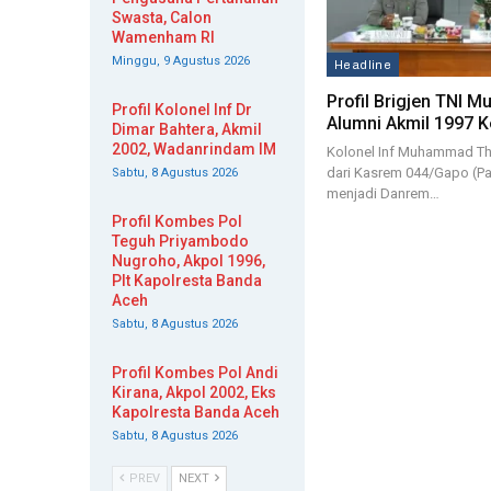
Swasta, Calon
Wamenham RI
Minggu, 9 Agustus 2026
Headline
Profil Brigjen TNI 
Profil Kolonel Inf Dr
Alumni Akmil 1997 K
Dimar Bahtera, Akmil
2002, Wadanrindam IM
Kolonel Inf Muhammad T
dari Kasrem 044/Gapo (P
Sabtu, 8 Agustus 2026
menjadi Danrem…
Profil Kombes Pol
Teguh Priyambodo
Nugroho, Akpol 1996,
Plt Kapolresta Banda
Aceh
Sabtu, 8 Agustus 2026
Profil Kombes Pol Andi
Kirana, Akpol 2002, Eks
Kapolresta Banda Aceh
Sabtu, 8 Agustus 2026
PREV
NEXT