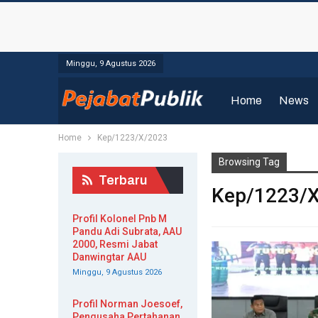
Minggu, 9 Agustus 2026
Home
News
Home
Kep/1223/X/2023
Browsing Tag
Terbaru
Kep/1223/
Profil Kolonel Pnb M
Pandu Adi Subrata, AAU
2000, Resmi Jabat
Danwingtar AAU
Minggu, 9 Agustus 2026
Profil Norman Joesoef,
Pengusaha Pertahanan