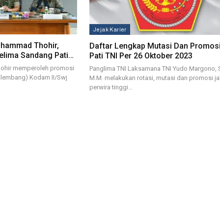
Jejak Karier
Muhammad Thohir,
Daftar Lengkap Mutasi Dan Promosi
elima Sandang Pati…
Pati TNI Per 26 Oktober 2023
hohir memperoleh promosi
Panglima TNI Laksamana TNI Yudo Margono, S
alembang) Kodam II/Swj
M.M. melakukan rotasi, mutasi dan promosi j
perwira tinggi…