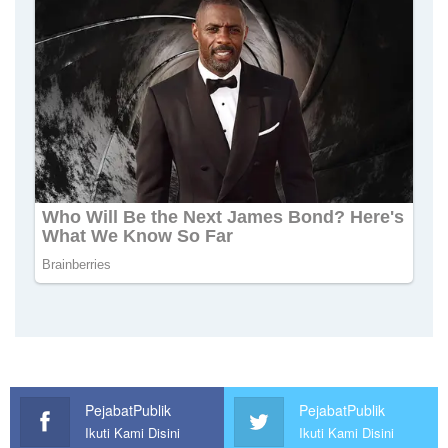
PejabatPublik
PejabatPublik
Ikuti Kami Disini
Ikuti Kami Disini