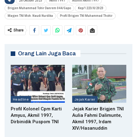
26 Oktober 2023
Akmil 1997
Alumni Akmil 1997
Brigjen Muhammad Tohir Danrem 044/Gapo
Kep/1223/X/2023
Mayjen TNI Moh. Naudi Nurdika
Profil Brigjen TNI Muhammad Thohir
Share
Orang Lain Juga Baca
Headline
Jejak Karier
Profil Kolonel Cpm Karti
Jejak Karier Brigjen TNI
Amyus, Akmil 1997,
Aulia Fahmi Dalimunte,
Dirbinidik Puspom TNI
Akmil 1997, Irdam
XIV/Hasanuddin