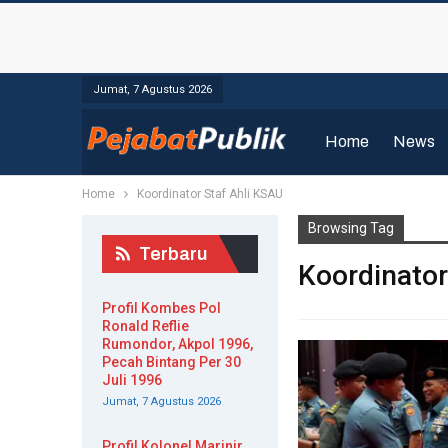
Jumat, 7 Agustus 2026
Home
News
Home
Koordinator Staf Ahli KSAU
Browsing Tag
Terbaru
Koordinator
Profil Kombes Pol
Ronald Reflie
Rumondor, Akpol 1996,
Pecah Bintang Per 30
Juli 1996
Jumat, 7 Agustus 2026
Profil Kolonel Marinir