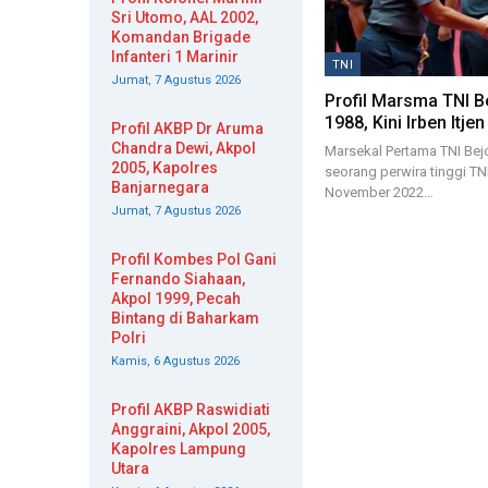
Sri Utomo, AAL 2002,
Komandan Brigade
Infanteri 1 Marinir
TNI
Jumat, 7 Agustus 2026
Profil Marsma TNI B
1988, Kini Irben Itjen
Profil AKBP Dr Aruma
Chandra Dewi, Akpol
Marsekal Pertama TNI Bej
2005, Kapolres
seorang perwira tinggi TN
Banjarnegara
November 2022…
Jumat, 7 Agustus 2026
Profil Kombes Pol Gani
Fernando Siahaan,
Akpol 1999, Pecah
Bintang di Baharkam
Polri
Kamis, 6 Agustus 2026
Profil AKBP Raswidiati
Anggraini, Akpol 2005,
Kapolres Lampung
Utara