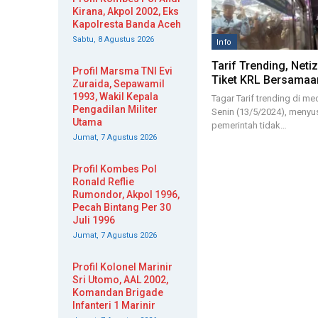
Kirana, Akpol 2002, Eks
Kapolresta Banda Aceh
Sabtu, 8 Agustus 2026
Info
Tarif Trending, Net
Profil Marsma TNI Evi
Tiket KRL Bersama
Zuraida, Sepawamil
1993, Wakil Kepala
Tagar Tarif trending di me
Pengadilan Militer
Senin (13/5/2024), menyu
Utama
pemerintah tidak…
Jumat, 7 Agustus 2026
Profil Kombes Pol
Ronald Reflie
Rumondor, Akpol 1996,
Pecah Bintang Per 30
Juli 1996
Jumat, 7 Agustus 2026
Profil Kolonel Marinir
Sri Utomo, AAL 2002,
Komandan Brigade
Infanteri 1 Marinir