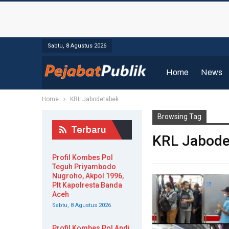
Sabtu, 8 Agustus 2026
Home
News
Home
KRL Jabodetabek
Browsing Tag
Terbaru
KRL Jabode
Profil Kombes Pol
Teguh Priyambodo
Nugroho, Akpol 1996,
Plt Kapolresta Banda
Aceh
Sabtu, 8 Agustus 2026
Profil Kombes Pol Andi