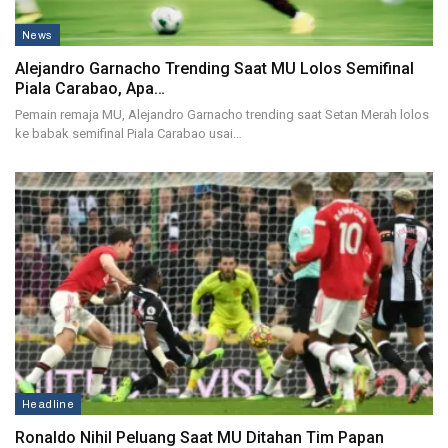
News
Alejandro Garnacho Trending Saat MU Lolos Semifinal
Piala Carabao, Apa…
Pemain remaja MU, Alejandro Garnacho trending saat Setan Merah lolos
ke babak semifinal Piala Carabao usai…
Headline
Ronaldo Nihil Peluang Saat MU Ditahan Tim Papan