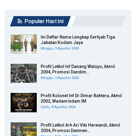
Populer Hari Ini
Ini Daftar Nama Lengkap Sertijab Tiga
Jabatan Kodam Jaya
Minggu, 9 Agustus 2026
Profil Letkol Inf Danang Waluyo, Akmil
2004, Promosi Dandim…
Minggu, 9 Agustus 2026
Profil Kolonel Inf Dr Dimar Bahtera, Akmil
2002, Wadanrindam IM
Sabtu, 8 Agustus 2026
Profil Letkol Arh Ari Viki Herwandi, Akmil
2004, Promosi Danmen…