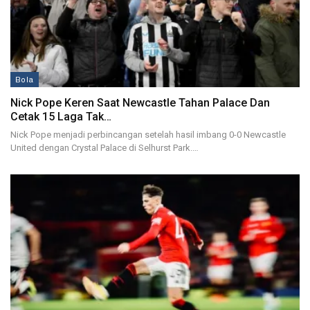
Bola
Nick Pope Keren Saat Newcastle Tahan Palace Dan
Cetak 15 Laga Tak…
Nick Pope menjadi perbincangan setelah hasil imbang 0-0 Newcastle
United dengan Crystal Palace di Selhurst Park.…