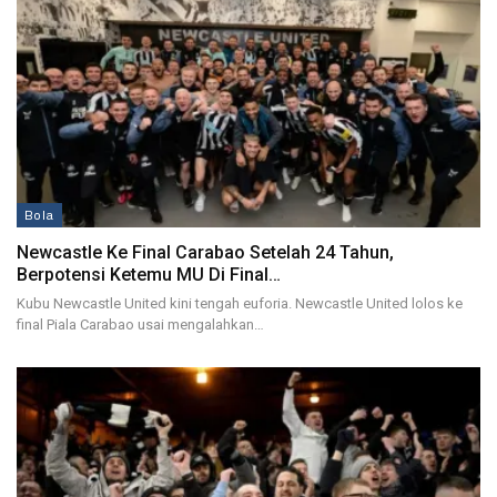
Bola
Newcastle Ke Final Carabao Setelah 24 Tahun,
Berpotensi Ketemu MU Di Final…
Kubu Newcastle United kini tengah euforia. Newcastle United lolos ke
final Piala Carabao usai mengalahkan…