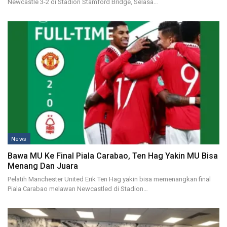
Newcastle 3-2 di Stadion Stamford Bridge, Selasa…
News
Bawa MU Ke Final Piala Carabao, Ten Hag Yakin MU Bisa
Menang Dan Juara
Pelatih Manchester United Erik Ten Hag yakin bisa memenangkan final
Piala Carabao melawan Newcastled di Stadion…