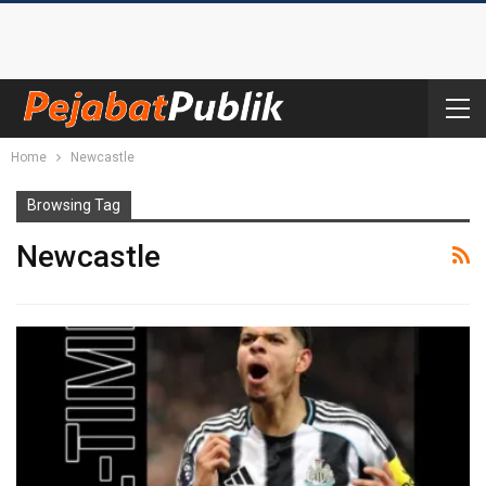
Home
Newcastle
Browsing Tag
Newcastle