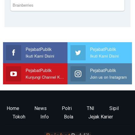
PejabatPublik
PejabatPublik
Ikuti Kami Disini
Ikuti Kami Disini
PejabatPublik
PejabatPublik
Kunjungi Channel Kami
Join us on Instagram
Home
News
Polri
TNI
Sipil
Tokoh
Info
Bola
Jejak Karier