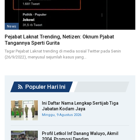
News
Pejabat Laknat Trending, Netizen: Oknum Pjabat
Tangannya Sperti Gurita
Tagar Pejabat Laknat trending di media sosial Twitter pada Senin
(26/9/2022), menyusul sejumlah kasus yang…
Populer Hari Ini
Ini Daftar Nama Lengkap Sertijab Tiga
Jabatan Kodam Jaya
Minggu, 9 Agustus 2026
Profil Letkol Inf Danang Waluyo, Akmil
2004, Promosi Dandim…