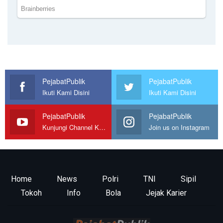
PejabatPublik
PejabatPublik
Ikuti Kami Disini
Ikuti Kami Disini
PejabatPublik
PejabatPublik
Kunjungi Channel Kami
Join us on Instagram
Home
News
Polri
TNI
Sipil
Tokoh
Info
Bola
Jejak Karier