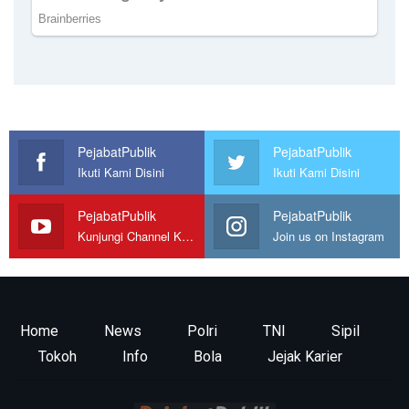
PejabatPublik
PejabatPublik
Ikuti Kami Disini
Ikuti Kami Disini
PejabatPublik
PejabatPublik
Kunjungi Channel Kami
Join us on Instagram
Home
News
Polri
TNI
Sipil
Tokoh
Info
Bola
Jejak Karier