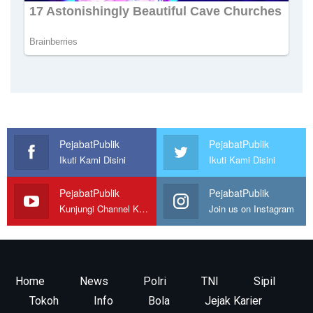
PejabatPublik
PejabatPublik
Ikuti Kami Disini
Ikuti Kami Disini
PejabatPublik
PejabatPublik
Kunjungi Channel Kami
Join us on Instagram
Home
News
Polri
TNI
Sipil
Tokoh
Info
Bola
Jejak Karier