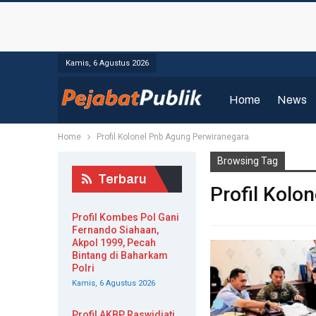
Kamis, 6 Agustus 2026
Home
News
Home
Profil Kolonel Pnb Agung Perwiranegara
Browsing Tag
Terbaru
Profil Kolo
Profil Kombes Pol Gani
Fernando Siahaan,
Akpol 1999, Pecah
Bintang di Baharkam
Polri
Kamis, 6 Agustus 2026
Profil AKBP Raswidiati