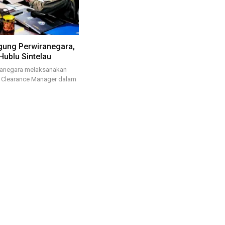
Agung Perwiranegara,
Hublu Sintelau
ranegara melaksanakan
c Clearance Manager dalam