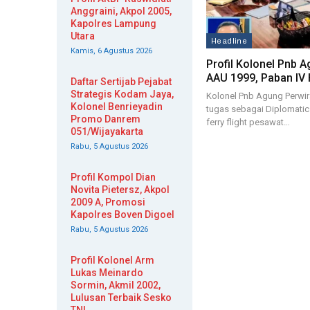
Anggraini, Akpol 2005,
Kapolres Lampung
Utara
Headline
Kamis, 6 Agustus 2026
Profil Kolonel Pnb 
AAU 1999, Paban IV 
Daftar Sertijab Pejabat
Strategis Kodam Jaya,
Kolonel Pnb Agung Perwi
Kolonel Benrieyadin
tugas sebagai Diplomati
Promo Danrem
ferry flight pesawat…
051/Wijayakarta
Rabu, 5 Agustus 2026
Profil Kompol Dian
Novita Pietersz, Akpol
2009 A, Promosi
Kapolres Boven Digoel
Rabu, 5 Agustus 2026
Profil Kolonel Arm
Lukas Meinardo
Sormin, Akmil 2002,
Lulusan Terbaik Sesko