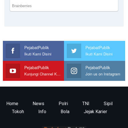
PejabatPublik
PejabatPublik
Ikuti Kami Disini
Ikuti Kami Disini
PejabatPublik
PejabatPublik
Kunjungi Channel Kami
Join us on Instagram
Home
News
Polri
TNI
Sipil
Tokoh
Info
Bola
Jejak Karier