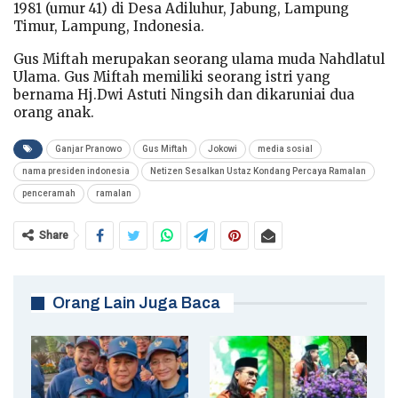
1981 (umur 41) di Desa Adiluhur, Jabung, Lampung
Timur, Lampung, Indonesia.
Gus Miftah merupakan seorang ulama muda Nahdlatul
Ulama. Gus Miftah memiliki seorang istri yang
bernama Hj.Dwi Astuti Ningsih dan dikaruniai dua
orang anak.
Ganjar Pranowo
Gus Miftah
Jokowi
media sosial
nama presiden indonesia
Netizen Sesalkan Ustaz Kondang Percaya Ramalan
penceramah
ramalan
Share
Orang Lain Juga Baca