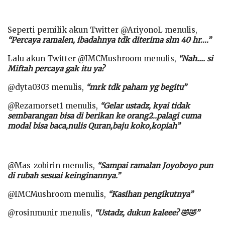
Seperti pemilik akun Twitter @AriyonoL menulis,
“Percaya ramalen, ibadahnya tdk diterima slm 40 hr….”
Lalu akun Twitter @IMCMushroom menulis,
“Nah…. si
Miftah percaya gak itu ya?
@dyta0303 menulis,
“mrk tdk paham yg begitu”
@Rezamorset1 menulis,
“Gelar ustadz, kyai tidak
sembarangan bisa di berikan ke orang2..palagi cuma
modal bisa baca,nulis Quran,baju koko,kopiah”
@Mas_zobirin menulis,
“Sampai ramalan Joyoboyo pun
di rubah sesuai keinginannya.”
@IMCMushroom menulis,
“Kasihan pengikutnya”
@rosinmunir menulis,
“Ustadz, dukun kaleee? 🤣🤣”