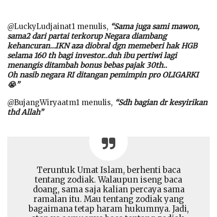
@LuckyLudjainat1 menulis,
“Sama juga sami mawon,
sama2 dari partai terkorup Negara diambang
kehancuran…IKN aza diobral dgn memeberi hak HGB
selama 160 th bagi investor..duh ibu pertiwi lagi
menangis ditambah bonus bebas pajak 30th..
Oh nasib negara RI ditangan pemimpin pro OLIGARKI
😭”
@BujangWiryaatm1 menulis,
“Sdh bagian dr kesyirikan
thd Allah”
Teruntuk Umat Islam, berhenti baca
tentang zodiak. Walaupun iseng baca
doang, sama saja kalian percaya sama
ramalan itu. Mau tentang zodiak yang
bagaimana tetap haram hukumnya. Jadi,