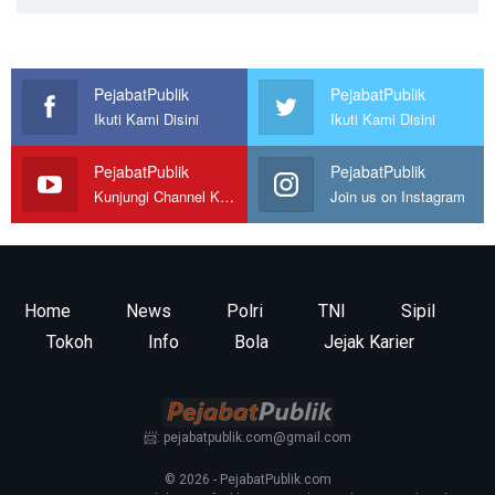
PejabatPublik
PejabatPublik
Ikuti Kami Disini
Ikuti Kami Disini
PejabatPublik
PejabatPublik
Kunjungi Channel Kami
Join us on Instagram
Home
News
Polri
TNI
Sipil
Tokoh
Info
Bola
Jejak Karier
📨: pejabatpublik.com@gmail.com
© 2026 - PejabatPublik.com