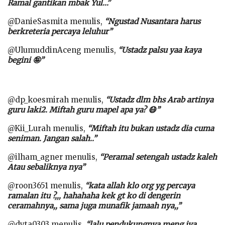
Ramal gantikan mbak Yul…”
@DanieSasmita menulis,
“Ngustad Nusantara harus
berkreteria percaya leluhur”
@UlumuddinAceng menulis,
“Ustadz palsu yaa kaya
begini 🤪”
@dp_koesmirah menulis,
“Ustadz dlm bhs Arab artinya
guru laki2. Miftah guru mapel apa ya? 😷”
@Kii_Lurah menulis,
“Miftah itu bukan ustadz dia cuma
seniman. Jangan salah..”
@ilham_agner menulis,
“Peramal setengah ustadz kaleh
Atau sebaliknya nya”
@roon3651 menulis,
“kata allah klo org yg percaya
ramalan itu ?,,, hahahaha kek gt ko di dengerin
ceramahnya,, sama juga munafik jamaah nya,,”
@dyta0303 menulis,
“lalu pendukungnya meng iya