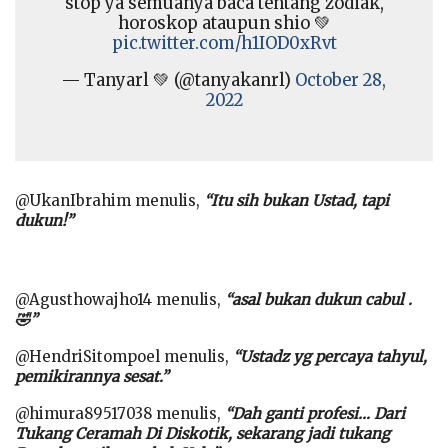
stop ya semuanya baca tentang zodiak,
horoskop ataupun shio 💚
pic.twitter.com/h1IOD0xRvt
— Tanyarl 💚 (@tanyakanrl)
October 28,
2022
@UkanIbrahim menulis,
“Itu sih bukan Ustad, tapi
dukun!”
@Agusthowajho14 menulis,
“asal bukan dukun cabul .
🤣”
@HendriSitompoel menulis,
“Ustadz yg percaya tahyul,
pemikirannya sesat.”
@himura89517038 menulis,
“Dah ganti profesi… Dari
Tukang Ceramah Di Diskotik, sekarang jadi tukang