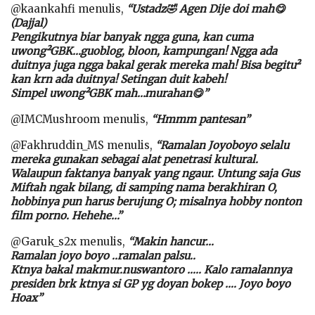
@kaankahfi menulis,
“Ustadz🤣 Agen Dije doi mah😋
(Dajjal)
Pengikutnya biar banyak ngga guna, kan cuma
uwong²GBK…guoblog, bloon, kampungan! Ngga ada
duitnya juga ngga bakal gerak mereka mah! Bisa begitu²
kan krn ada duitnya! Setingan duit kabeh!
Simpel uwong²GBK mah…murahan😋”
@IMCMushroom menulis,
“Hmmm pantesan”
@Fakhruddin_MS menulis,
“Ramalan Joyoboyo selalu
mereka gunakan sebagai alat penetrasi kultural.
Walaupun faktanya banyak yang ngaur. Untung saja Gus
Miftah ngak bilang, di samping nama berakhiran O,
hobbinya pun harus berujung O; misalnya hobby nonton
film porno. Hehehe…”
@Garuk_s2x menulis,
“Makin hancur…
Ramalan joyo boyo ..ramalan palsu..
Ktnya bakal makmur.nuswantoro ….. Kalo ramalannya
presiden brk ktnya si GP yg doyan bokep …. Joyo boyo
Hoax”