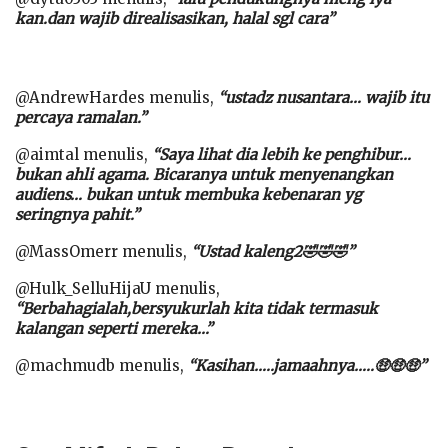
kan.dan wajib direalisasikan, halal sgl cara”
@AndrewHardes menulis,
“ustadz nusantara… wajib itu
percaya ramalan.”
@aimtal menulis,
“Saya lihat dia lebih ke penghibur…
bukan ahli agama. Bicaranya untuk menyenangkan
audiens… bukan untuk membuka kebenaran yg
seringnya pahit.”
@MassOmerr menulis,
“Ustad kaleng2🤣🤣🤣”
@Hulk_SelluHijaU menulis,
“Berbahagialah,bersyukurlah kita tidak termasuk
kalangan seperti mereka…”
@machmudb menulis,
“Kasihan…..jamaahnya…..🤑🤑🤑”