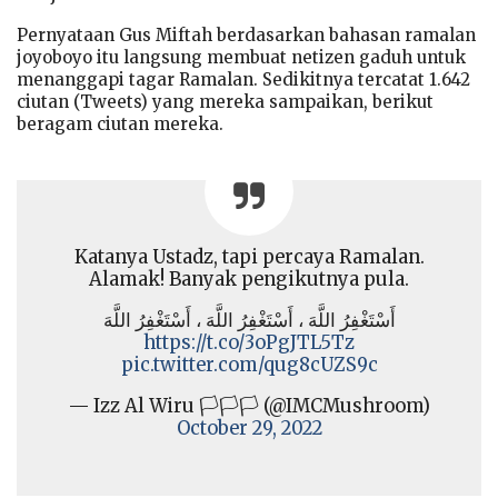
Pernyataan Gus Miftah berdasarkan bahasan ramalan
joyoboyo itu langsung membuat netizen gaduh untuk
menanggapi tagar Ramalan. Sedikitnya tercatat 1.642
ciutan (Tweets) yang mereka sampaikan, berikut
beragam ciutan mereka.
Katanya Ustadz, tapi percaya Ramalan.
Alamak! Banyak pengikutnya pula.
أَسْتَغْفِرُ اللَّهَ ، أَسْتَغْفِرُ اللَّهَ ، أَسْتَغْفِرُ اللَّهَ
https://t.co/3oPgJTL5Tz
pic.twitter.com/qug8cUZS9c
— Izz Al Wiru 🏳🏳🏳 (@IMCMushroom)
October 29, 2022