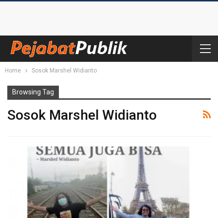
Home
Sosok Marshel Widianto
Browsing Tag
Sosok Marshel Widianto