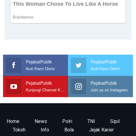
PejabatPublik
PejabatPublik
Ikuti Kami Disini
Ikuti Kami Disini
PejabatPublik
PejabatPublik
Kunjungi Channel Kami
Join us on Instagram
Home
News
Polri
TNI
Sipil
Tokoh
Info
Bola
Jejak Karier