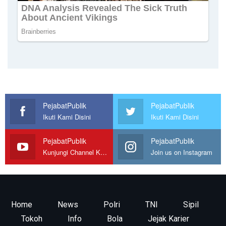
PejabatPublik
PejabatPublik
Ikuti Kami Disini
Ikuti Kami Disini
PejabatPublik
PejabatPublik
Kunjungi Channel Kami
Join us on Instagram
Home
News
Polri
TNI
Sipil
Tokoh
Info
Bola
Jejak Karier