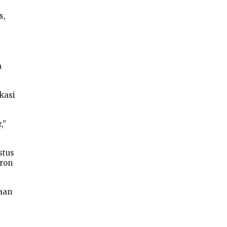
s,
a
ikasi
,”
stus
vron
aan