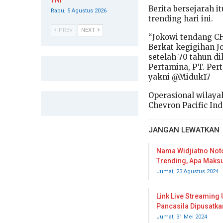
TNI
Berita bersejarah 
Rabu, 5 Agustus 2026
trending hari ini.
PREV
NEXT
“Jokowi tendang CH
Berkat kegigihan J
setelah 70 tahun di
Pertamina, PT. Pert
yakni @Miduk17
Operasional wilayah
Chevron Pacific Ind
JANGAN LEWATKAN
Nama Widjiatno Not
Trending, Apa Maks
Jumat, 23 Agustus 2024
Link Live Streaming 
Pancasila Dipusatka
Jumat, 31 Mei 2024