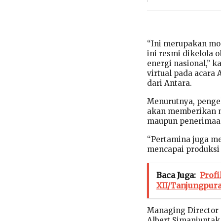
“Ini merupakan mom
ini resmi dikelola
energi nasional,” 
virtual pada acara 
dari Antara.
Menurutnya, penge
akan memberikan ma
maupun penerimaa
“Pertamina juga m
mencapai produksi m
Baca Juga:
Profi
XII/Tanjungpur
Managing Director 
Albert Simanjunta