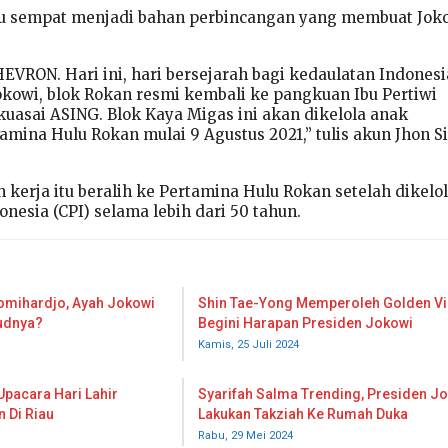
itu sempat menjadi bahan perbincangan yang membuat Jok
EVRON. Hari ini, hari bersejarah bagi kedaulatan Indonesi
okowi, blok Rokan resmi kembali ke pangkuan Ibu Pertiwi
kuasai ASING. Blok Kaya Migas ini akan dikelola anak
amina Hulu Rokan mulai 9 Agustus 2021,” tulis akun Jhon S
 kerja itu beralih ke Pertamina Hulu Rokan setelah dikelo
onesia (CPI) selama lebih dari 50 tahun.
omihardjo, Ayah Jokowi
Shin Tae-Yong Memperoleh Golden Vi
udnya?
Begini Harapan Presiden Jokowi
Kamis, 25 Juli 2024
Upacara Hari Lahir
Syarifah Salma Trending, Presiden J
n Di Riau
Lakukan Takziah Ke Rumah Duka
Rabu, 29 Mei 2024