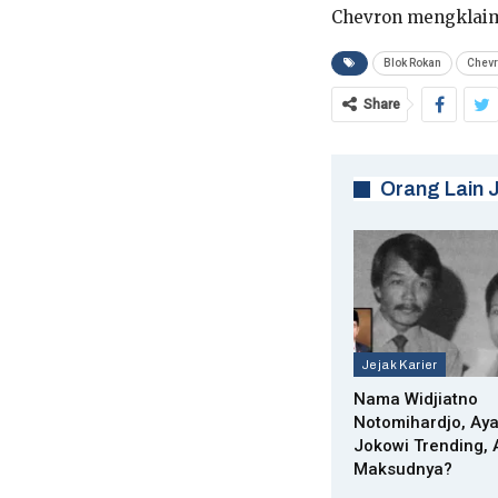
Chevron mengklaim 
Blok Rokan
Chev
Share
Orang Lain 
Jejak Karier
Nama Widjiatno
Notomihardjo, Ay
Jokowi Trending,
Maksudnya?