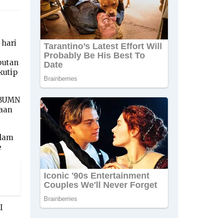
 hari
butan
kutip
 BUMN
laan
alam
e
I