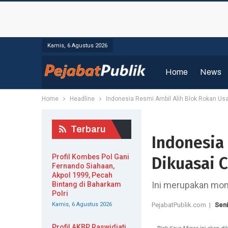
Kamis, 6 Agustus 2026
Home
News
Home
Headline
Indonesia Resmi Ambil Alih Blok Rokan Us
Terbaru
Indonesia
Profil Kombes Pol Gani
Dikuasai 
Fernando Siahaan,
Akpol 1999, Pecah
Ini merupakan mom
Bintang di Baharkam
Polri
Kamis, 6 Agustus 2026
PejabatPublik.com |
Seni
Profil AKBP Raswidiati