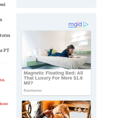
owi
a.
itorus
la PT
sa,
okowi