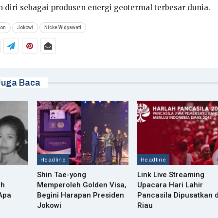
diri sebagai produsen energi geotermal terbesar dunia.
ron
Jokowi
Nicke Widyawati
Juga Baca
Headline
Headline
Shin Tae-yong
Link Live Streaming
ah
Memperoleh Golden Visa,
Upacara Hari Lahir
 Apa
Begini Harapan Presiden
Pancasila Dipusatkan d
Jokowi
Riau