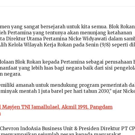
en yang sangat bersejarah untuk kita semua. Blok Rokan
 oleh Pertamina yang tentunya akan menunjang ketahanan
kata Direktur Utama Pertamina Nicke Widyawati dalam sam
Alih Kelola Wilayah Kerja Rokan pada Senin (9/8) seperti di
lolaan Blok Rokan kepada Pertamina sebagai perusahaan
nfaat yang lebih luas bagi negara baik dari sisi pengelo
n negara.
emiliki amanah untuk mendukung program pemerintah d
inyak mentah 1 juta barel per hari tahun 2030,” ujar Nick
l Mayjen TNI Jamallulael, Akmil 1991, Pangdam
a
Chevron IndoAsia Business Unit & Presiden Direktur PT CP
k menyampaikan sejumlah pesan kepada masyarakat.