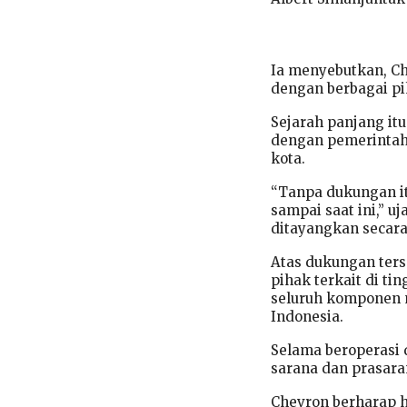
Ia menyebutkan, Ch
dengan berbagai pih
Sejarah panjang it
dengan pemerintah 
kota.
“Tanpa dukungan it
sampai saat ini,” u
ditayangkan secara 
Atas dukungan ter
pihak terkait di ti
seluruh komponen m
Indonesia.
Selama beroperasi 
sarana dan prasar
Chevron berharap h