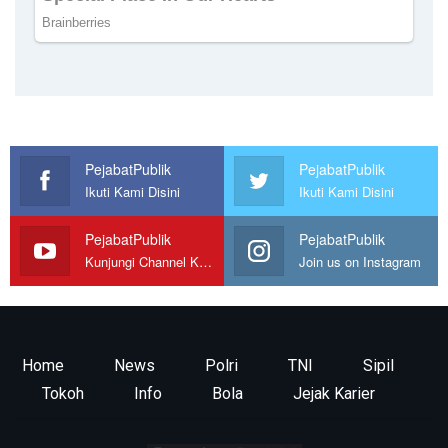
PejabatPublik
PejabatPublik
Ikuti Kami Disini
Ikuti Kami Disini
PejabatPublik
PejabatPublik
Kunjungi Channel Kami
Join us on Instagram
Home
News
Polri
TNI
Sipil
Tokoh
Info
Bola
Jejak Karier