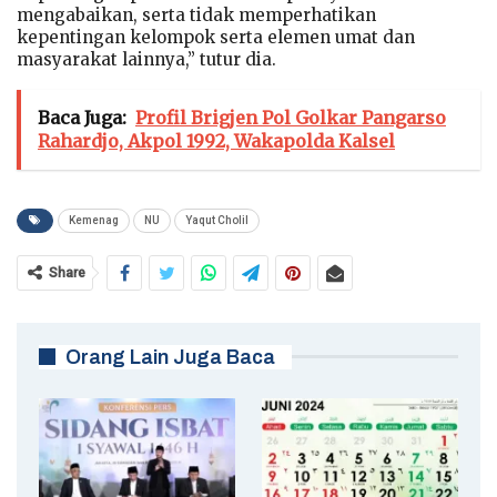
mengabaikan, serta tidak memperhatikan
kepentingan kelompok serta elemen umat dan
masyarakat lainnya,” tutur dia.
Baca Juga:
Profil Brigjen Pol Golkar Pangarso
Rahardjo, Akpol 1992, Wakapolda Kalsel
Kemenag
NU
Yaqut Cholil
Share
Orang Lain Juga Baca