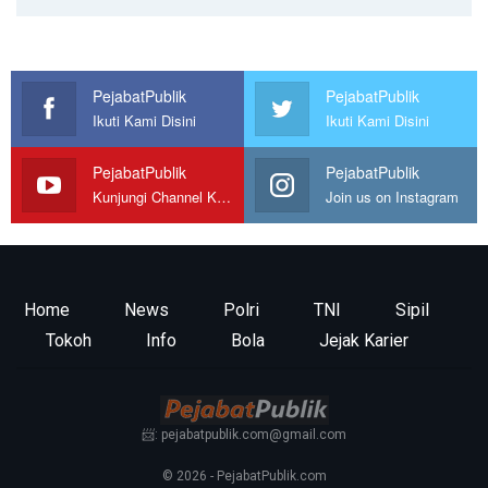
PejabatPublik
PejabatPublik
Ikuti Kami Disini
Ikuti Kami Disini
PejabatPublik
PejabatPublik
Kunjungi Channel Kami
Join us on Instagram
Home
News
Polri
TNI
Sipil
Tokoh
Info
Bola
Jejak Karier
📨: pejabatpublik.com@gmail.com
© 2026 - PejabatPublik.com