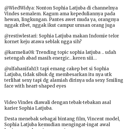
@WiedWidya: Nonton Sophia Latjuba di channelnya
Vindes semalem. Kagum ama kepeduliannya pada
hewan, lingkungan. Pantes awet muda ya, orangnya
nggak ribet, nggak ikut campur urusan orang juga
@restiwlestari: Sophia Latjuba makan Indomie telor
kornet keju atawa seblak ngga sih?
@karmelia08: Trending topic sophia latjuba .. udah
setengah abad masih energic…keren siii…
@ulfahanifah13: tapi emang cakep bet si Sophia
Latjuba, tidak sibuk dg membesarkan itu nya utk
terlihat sexy tapi dg alamiah dirinya uda sexy Smiling
face with heart-shaped eyes
Video Vindes diawali dengan tebak-tebakan asal
karier Sophia Latjuba.
Desta menebak sebagai bintang film, Vincent model,
Sophia Latjuba kemudian mengingat-ingat awal