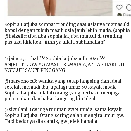
Sophia Latjuba sempat trending saat usianya memasuki 
kapal dengan tubuh masih usia jauh lebih muda. (sophia_
@heizelic: tiba tiba sophia latjuba muncul di trending,
pas aku klik kok “iiihh ya allah, subhanallah”
@jaiueoy: Hhah??? Sophia latjuba udh 50an???
ANJRITTT. GW YG MASIH REMAJA AJA TIAP HARI DH
NGELUH SAKIT PINGGANG
@maryono_rt3: wanita yang tetap langsing dan ideal
setelah menjadi ibu, apalagi umur 50 kayak mbak
Sophia Latjuba adalah orang yang berhasil menjaga
pola makan dan bakat langsing bin ideal
@siwulani: Gw juga turunan awet muda, sama kayak
Sophia Latjuba. Orang sering salah mengira umur gw.
Tapi bedanya dia cantik, gw jelek hahaha