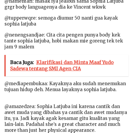
@namentari: masak iya jealous sama Sophia Latjuba
grgr body languagenya dia ke Vincent wkwk
@tupperwqre: semoga diumur 50 nanti gua kayak
sophia latjuba
@nenengsandjae: Cita cita pengen punya body kek
tante sophia latjuba, hobi makan mie goreng tek tek
jam 9 malem
Baca Juga:
Klarifikasi dan Minta Maaf Yudo
Sadewa tentang SMI Agen CIA
@mediapembukaa: Kayaknya aku sudah menemukan
tujuan hidup deh. Menua layaknya sophia latjuba.
@amazedzea: Sophia Latjuba ini karena cantik dan
awet muda yang dibahas ya cantik dan awet mudanya
itu, ya. Jadi kayak agak kesamar gitu kualitas yang
lain-lain. Padahal she’s a great character and much
more than just her physical appearance.