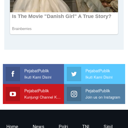
PejabatPublik
PejabatPublik
Ikuti Kami Disini
Ikuti Kami Disini
PejabatPublik
PejabatPublik
Kunjungi Channel Kami
Join us on Instagram
Home
News
Polri
TNI
Sipil