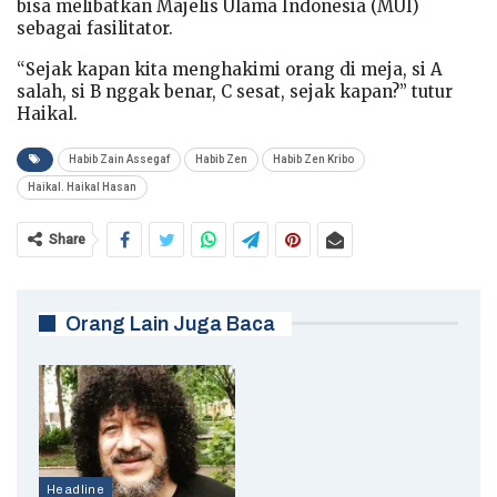
bisa melibatkan Majelis Ulama Indonesia (MUI)
sebagai fasilitator.
“Sejak kapan kita menghakimi orang di meja, si A
salah, si B nggak benar, C sesat, sejak kapan?” tutur
Haikal.
Habib Zain Assegaf
Habib Zen
Habib Zen Kribo
Haikal. Haikal Hasan
Share
Orang Lain Juga Baca
Headline