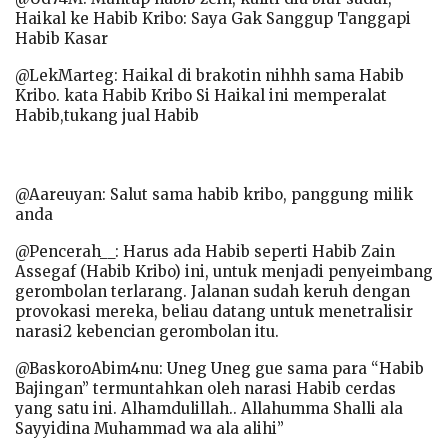
Haikal ke Habib Kribo: Saya Gak Sanggup Tanggapi
Habib Kasar
@LekMarteg: Haikal di brakotin nihhh sama Habib
Kribo. kata Habib Kribo Si Haikal ini memperalat
Habib,tukang jual Habib
@Aareuyan: Salut sama habib kribo, panggung milik
anda
@Pencerah__: Harus ada Habib seperti Habib Zain
Assegaf (Habib Kribo) ini, untuk menjadi penyeimbang
gerombolan terlarang. Jalanan sudah keruh dengan
provokasi mereka, beliau datang untuk menetralisir
narasi2 kebencian gerombolan itu.
@BaskoroAbim4nu: Uneg Uneg gue sama para “Habib
Bajingan” termuntahkan oleh narasi Habib cerdas
yang satu ini. Alhamdulillah.. Allahumma Shalli ala
Sayyidina Muhammad wa ala alihi”