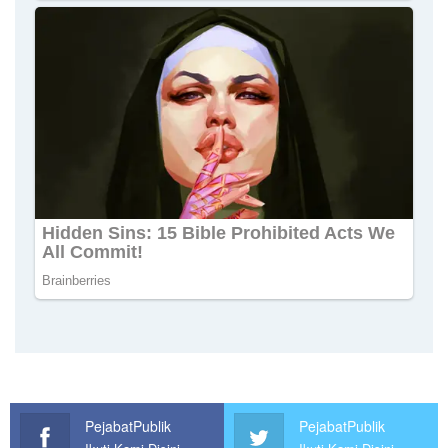
PejabatPublik
PejabatPublik