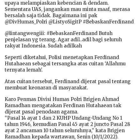
upaya melampiaskan kebencian & dendam.
Sementara UAS, jangankan mau minta maaf, merasa
bersalah saja tidak. Bagaimana ini pak
@DivHumas_Polri @ListyoSigitP #BebaskanFerdinand
@lintangwengiii: #BebaskanFerdinand Butuh
penjelasan yg terang. Agar adil..adil bagi seluruh
rakyat Indonesia. Sudah adilkah
Seperti diketahui, Polisi menetapkan Ferdinand
Hutahaean sebagai tersangka atas cuitan ‘Allahmu
ternyata lemah’.
Atas cuitan tersebut, Ferdinand dijerat pasal tentang
membuat keonaran di masyarakat.
Karo Penmas Divisi Humas Polri Brigjen Ahmad
Ramadhan mengatakan Ferdinan Hutahaean tak
dijerat pasal penodaan agama.
“Pasal 14 ayat 1 dan 2 KUHP Undang-Undang No 1
tahun 1946, kemudian Pasal 45 ayat 2 juncto Pasal 28
ayat 2 ancaman 10 tahun seluruhnya,” kata Brigjen
Ramadhan kepada wartawan, Senin (10/1/2022).