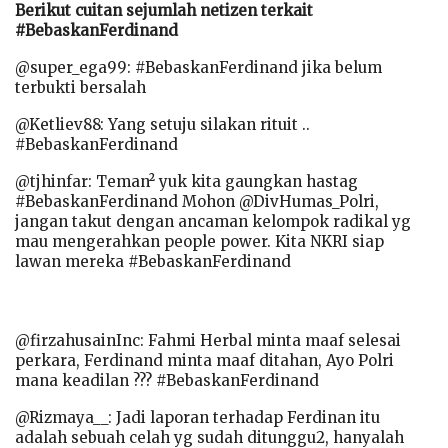
Berikut cuitan sejumlah netizen terkait
#BebaskanFerdinand
@super_ega99: #BebaskanFerdinand jika belum
terbukti bersalah
@Ketliev88: Yang setuju silakan rituit ..
#BebaskanFerdinand
@tjhinfar: Teman² yuk kita gaungkan hastag
#BebaskanFerdinand Mohon @DivHumas_Polri,
jangan takut dengan ancaman kelompok radikal yg
mau mengerahkan people power. Kita NKRI siap
lawan mereka #BebaskanFerdinand
@firzahusainInc: Fahmi Herbal minta maaf selesai
perkara, Ferdinand minta maaf ditahan, Ayo Polri
mana keadilan ??? #BebaskanFerdinand
@Rizmaya__: Jadi laporan terhadap Ferdinan itu
adalah sebuah celah yg sudah ditunggu2, hanyalah