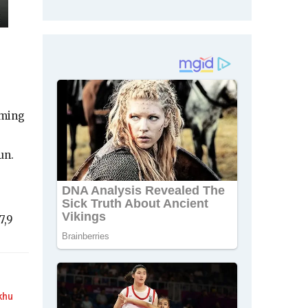
uming
un.
7,9
khu