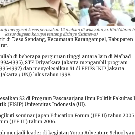
janji mengusut kasus perusakan 12 makam di wilayahnya. Kini Gibran h
kasus dugaan korupsi tentang dirinya (istimewa)
hir di Desa Sendang, Kecamatan Karangampel, Kabupaten
rat.
liah di beberapa perguruan tinggi antara lain di Ma’had
1994-1995), STF Driyarkara Jakarta mengambil program
1995-1997) dan menyelesaikan S1 di FPIPS IKIP Jakarta
Jakarta / UNJ) lulus tahun 1998.
saikan S2 di Program Pascasarjana Ilmu Politik Fakultas 
tik (FISIP) Universitas Indonesia (UI).
ngikuti seminar Japan Education Forum (JEF II) tahun 2005
um (JEF III) tahun 2006.
nah menjadi leader di kegiatan Yoron Adventure School ya