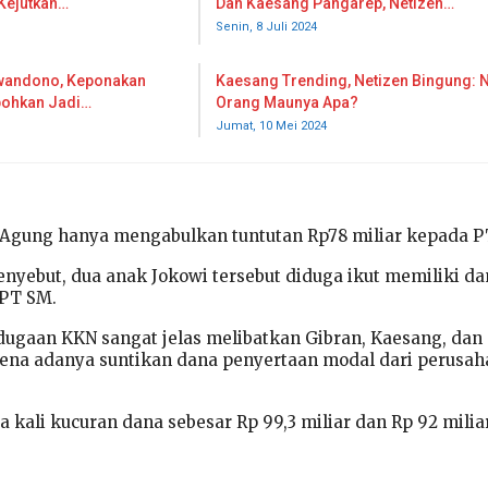
Kejutkan…
Dan Kaesang Pangarep, Netizen…
Senin, 8 Juli 2024
jiwandono, Keponakan
Kaesang Trending, Netizen Bingung: 
bohkan Jadi…
Orang Maunya Apa?
Jumat, 10 Mei 2024
ung hanya mengabulkan tuntutan Rp78 miliar kepada P
nyebut, dua anak Jokowi tersebut diduga ikut memiliki da
PT SM.
dugaan KKN sangat jelas melibatkan Gibran, Kaesang, dan
ena adanya suntikan dana penyertaan modal dari perusa
 kali kucuran dana sebesar Rp 99,3 miliar dan Rp 92 miliar