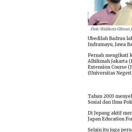
Dok: Walikota Gibran 
Ubedilah Badrun la
Indramayu, Jawa Ba
Pernah mengikuti ku
Alhikmah Jakarta (
Extension Course (
(Universitas Negeri 
Tahun 2003 menyele
Sosial dan Ilmu Poli
Di Jepang aktif me
Japan Education For
Selain itu juga per