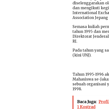
diselenggarakan ol
dan mengikuti kegi
International Exch
Association Jepang
Semasa kuliah pern
tahun 1995 dan me
Direktorat Jender
RI.
Pada tahun yang sa
(kini UNJ).
Tahun 1995-1996 ak
Mahasiswa se-Jakar
sebuah organisasi 
1998.
Baca Juga:
Profi
1 Kostrad