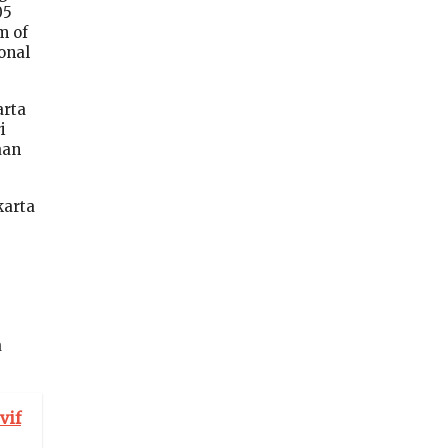
05
m of
onal
arta
i
aan
karta
a
vif