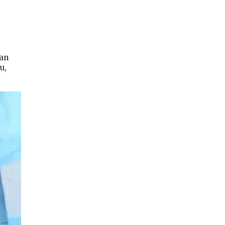
dan
u,