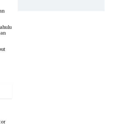
an
dahulu
ran
but
tor