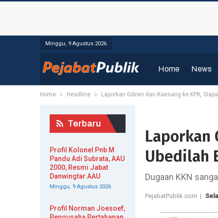
Minggu, 9 Agustus 2026
Home
News
Home
Headline
Laporkan Gibran dan Kaesang ke KPK, Siapa
Terbaru
Laporkan 
Profil Kolonel Pnb M
Ubedilah 
Pandu Adi Subrata, AAU
2000, Resmi Jabat
Dugaan KKN sangat 
Danwingtar AAU
Minggu, 9 Agustus 2026
PejabatPublik.com |
Sela
Profil Norman Joesoef,
Pengusaha Pertahanan