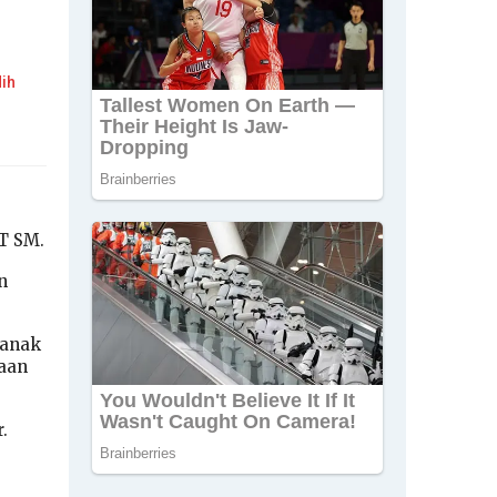
Nih
T SM.
n
 anak
haan
.