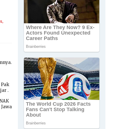
s,
nnya.
 Pak
ar .
ENAK
 Jawa