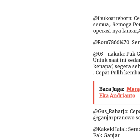
@ibukostreborn: Ce
semua,. Semoga Pe
operasi nya lancar,
@Rora78661470: Sem
@03__nakula: Pak G
Untuk saat ini sed
kenapa², segera se
. Cepat Pulih kemb
Baca Juga:
Meng
Eka Andrianto
@Gus_Raharjo: Cepa
@ganjarpranowo se
@KakekHalal: Semo
Pak Ganjar