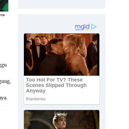
Doa
ggu
gung,
nya.