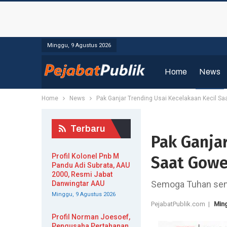
Minggu, 9 Agustus 2026
Home
News
Home
News
Pak Ganjar Trending Usai Kecelakaan Kecil S
Terbaru
Pak Ganja
Profil Kolonel Pnb M
Saat Gowe
Pandu Adi Subrata, AAU
2000, Resmi Jabat
Semoga Tuhan sena
Danwingtar AAU
Minggu, 9 Agustus 2026
PejabatPublik.com |
Ming
Profil Norman Joesoef,
Pengusaha Pertahanan