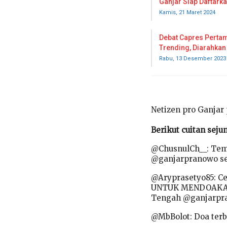
Ganjar Siap Daftark
Kamis, 21 Maret 2024
Debat Capres Perta
Trending, Diarahka
Rabu, 13 Desember 2023
Netizen pro Ganja
Berikut cuitan seju
@ChusnulCh__: Tem
@ganjarpranowo seg
@Aryprasetyo85: C
UNTUK MENDOAKAN 
Tengah @ganjarpra
@MbBolot: Doa terb