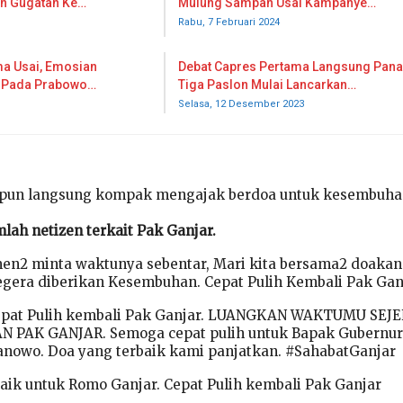
an Gugatan Ke…
Mulung Sampah Usai Kampanye…
Rabu, 7 Februari 2024
ma Usai, Emosian
Debat Capres Pertama Langsung Pana
n Pada Prabowo…
Tiga Paslon Mulai Lancarkan…
Selasa, 12 Desember 2023
r pun langsung kompak mengajak berdoa untuk kesembuha
mlah netizen terkait Pak Ganjar.
en2 minta waktunya sebentar, Mari kita bersama2 doakan
era diberikan Kesembuhan. Cepat Pulih Kembali Pak Ganj
epat Pulih kembali Pak Ganjar. LUANGKAN WAKTUMU SEJ
PAK GANJAR. Semoga cepat pulih untuk Bapak Gubernur
nowo. Doa yang terbaik kami panjatkan. #SahabatGanjar
aik untuk Romo Ganjar. Cepat Pulih kembali Pak Ganjar