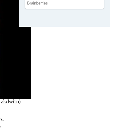
@zkdwiin)
ya
g