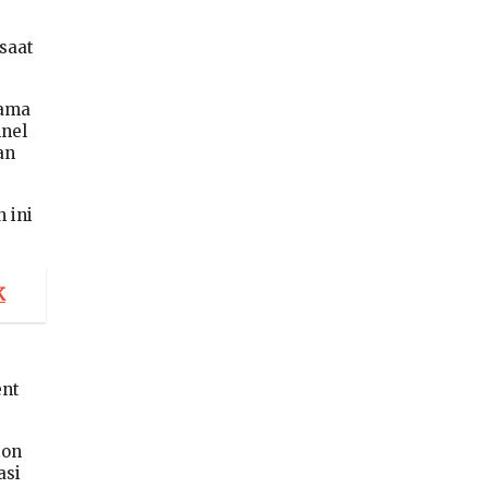
saat
tama
nnel
an
 ini
K
ent
ton
asi