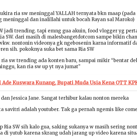
kukira ria sw meninggal YALLAH ternyata bkn maap (pada 
 meninggal dan inalillahi untuk bocah Rayan sal Maroko)
W jadi trending. tapi emng gua akuin, food vlogger yg per
 Ria SW. dari masih di malesbangetdotcom sampe bikin cha
wkw. nontonin videonya gk ngebosenin karna informatif d
eren sih. pokoknya suka bet sama Ria SW
ria sw trending ada konten baru, sampai mikir “bentar deh
 minggu, kan ria sw up yt nya jumat”
il Ade Kuswara Kunang, Bupati Muda Usia Kena OTT KP
dan Jessica Jane. Sangat terhibur kalau nonton mereka
ta savitri adalah youtuber. Tak ga pernah ngemis like com
p Ria SW sih kalo gua, saking sukanya w masih sering non
a di yutub karena skrang udah jarang up video karena situ