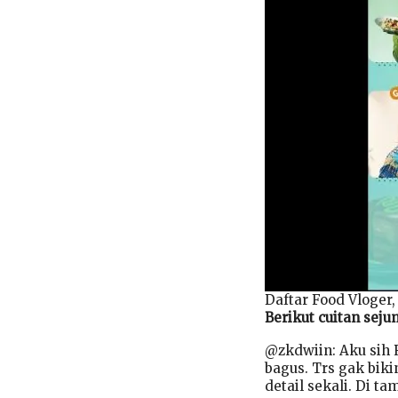
Daftar Food Vloger,
Berikut cuitan seju
@zkdwiin: Aku sih R
bagus. Trs gak bik
detail sekali. Di t