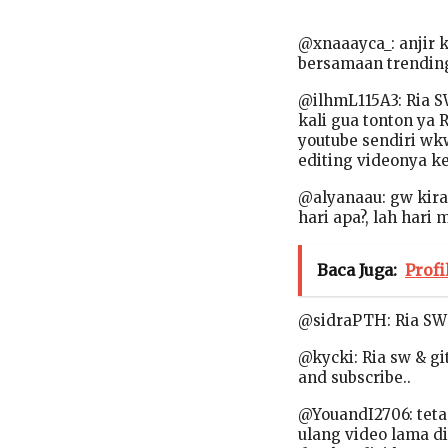
@xnaaayca_: anjir 
bersamaan trending
@ilhmL115A3: Ria S
kali gua tonton ya
youtube sendiri wk
editing videonya k
@alyanaau: gw kira 
hari apa?, lah hari
Baca Juga:
Prof
@sidraPTH: Ria SW 
@kycki: Ria sw & gi
and subscribe..
@YouandI2706: teta
ulang video lama di