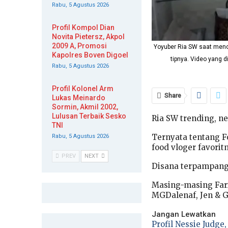
Rabu, 5 Agustus 2026
Profil Kompol Dian
Novita Pietersz, Akpol
2009 A, Promosi
Yoyuber Ria SW saat menc
Kapolres Boven Digoel
tipnya. Video yang 
Rabu, 5 Agustus 2026
Profil Kolonel Arm
Share
Lukas Meinardo
Sormin, Akmil 2002,
Lulusan Terbaik Sesko
Ria SW trending, n
TNI
Ternyata tentang 
Rabu, 5 Agustus 2026
food vloger favorit
PREV
NEXT
Disana terpampang 
Masing-masing Farid
MGDalenaf, Jen & G
Jangan Lewatkan
Profil Nessie Judg