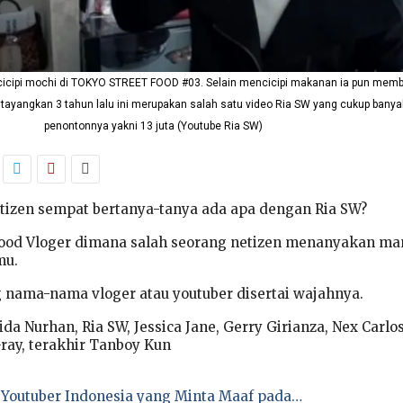
icipi mochi di TOKYO STREET FOOD #03. Selain mencicipi makanan ia pun mem
ditayangkan 3 tahun lalu ini merupakan salah satu video Ria SW yang cukup banya
penontonnya yakni 13 juta (Youtube Ria SW)
etizen sempat bertanya-tanya ada apa dengan Ria SW?
Food Vloger dimana salah seorang netizen menanyakan ma
mu.
nama-nama vloger atau youtuber disertai wajahnya.
a Nurhan, Ria SW, Jessica Jane, Gerry Girianza, Nex Carlos
ray, terakhir Tanboy Kun
e, Youtuber Indonesia yang Minta Maaf pada…