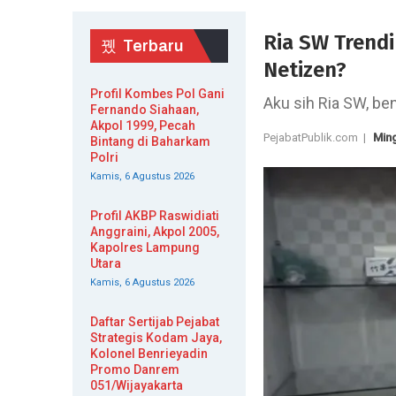
Ria SW Trendi
Terbaru
Netizen?
Profil Kombes Pol Gani
Aku sih Ria SW, ben
Fernando Siahaan,
Akpol 1999, Pecah
PejabatPublik.com |
Ming
Bintang di Baharkam
Polri
Kamis, 6 Agustus 2026
Profil AKBP Raswidiati
Anggraini, Akpol 2005,
Kapolres Lampung
Utara
Kamis, 6 Agustus 2026
Daftar Sertijab Pejabat
Strategis Kodam Jaya,
Kolonel Benrieyadin
Promo Danrem
051/Wijayakarta