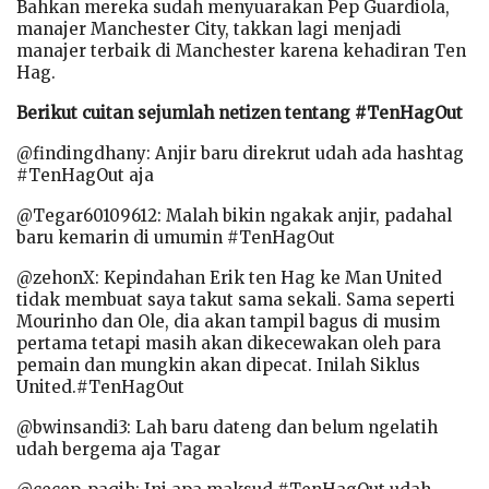
Bahkan mereka sudah menyuarakan Pep Guardiola,
manajer Manchester City, takkan lagi menjadi
manajer terbaik di Manchester karena kehadiran Ten
Hag.
Berikut cuitan sejumlah netizen tentang #TenHagOut
@findingdhany: Anjir baru direkrut udah ada hashtag
#TenHagOut aja
@Tegar60109612: Malah bikin ngakak anjir, padahal
baru kemarin di umumin #TenHagOut
@zehonX: Kepindahan Erik ten Hag ke Man United
tidak membuat saya takut sama sekali. Sama seperti
Mourinho dan Ole, dia akan tampil bagus di musim
pertama tetapi masih akan dikecewakan oleh para
pemain dan mungkin akan dipecat. Inilah Siklus
United.#TenHagOut
@bwinsandi3: Lah baru dateng dan belum ngelatih
udah bergema aja Tagar