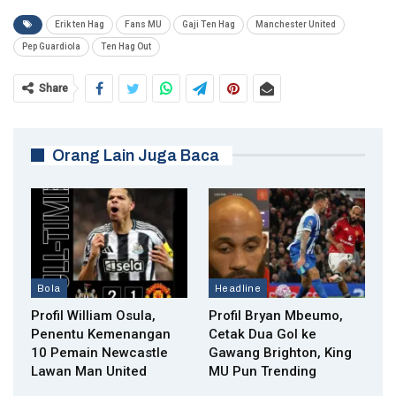
Erik ten Hag
Fans MU
Gaji Ten Hag
Manchester United
Pep Guardiola
Ten Hag Out
Share
Orang Lain Juga Baca
Bola
Headline
Profil William Osula,
Profil Bryan Mbeumo,
Penentu Kemenangan
Cetak Dua Gol ke
10 Pemain Newcastle
Gawang Brighton, King
Lawan Man United
MU Pun Trending