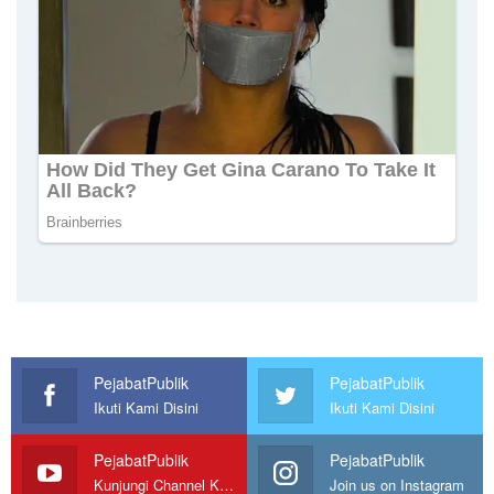
PejabatPublik
PejabatPublik
Ikuti Kami Disini
Ikuti Kami Disini
PejabatPublik
PejabatPublik
Kunjungi Channel Kami
Join us on Instagram