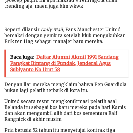
@cecep_paqih: Ini apa maksud #TenHagOut udah
trending aja, maen juga blm wkwk
Seperti dilansir
Daily Mail
, Fans Manchester United
bereaksi dengan gembira setelah klub mengukuhkan
Erik ten Hag sebagai manajer baru mereka.
Baca Juga:
Daftar Alumni Akmil 1991 Sandang
Pangkat Bintang di Pundak, Jenderal Agus
Subiyanto No Urut 58
Dengan liar mereka mengklaim bahwa Pep Guardiola
bukan lagi pelatih terbaik di kota itu.
United secara resmi mengkonfirmasi pelatih asal
Belanda itu sebagai bos baru mereka pada hari Kamis
dan akan mengambil alih dari bos sementara Ralf
Rangnick di akhir musim.
Pria berusia 52 tahun itu menyetujui kontrak tiga