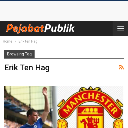
Home
Erik ten Hag
Browsing Tag
Erik Ten Hag