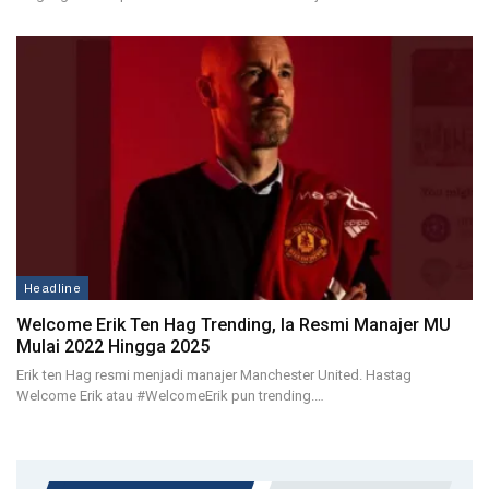
Headline
Welcome Erik Ten Hag Trending, Ia Resmi Manajer MU
Mulai 2022 Hingga 2025
Erik ten Hag resmi menjadi manajer Manchester United. Hastag
Welcome Erik atau #WelcomeErik pun trending.…