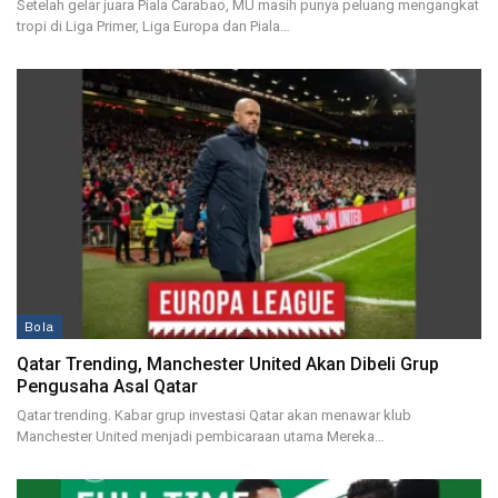
Setelah gelar juara Piala Carabao, MU masih punya peluang mengangkat
tropi di Liga Primer, Liga Europa dan Piala…
Bola
Qatar Trending, Manchester United Akan Dibeli Grup
Pengusaha Asal Qatar
Qatar trending. Kabar grup investasi Qatar akan menawar klub
Manchester United menjadi pembicaraan utama Mereka…