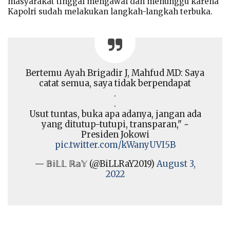
masyarakat tinggal mengawal dan menunggu karena
Kapolri sudah melakukan langkah-langkah terbuka.
Bertemu Ayah Brigadir J, Mahfud MD: Saya
catat semua, saya tidak berpendapat
.
.
Usut tuntas, buka apa adanya, jangan ada
yang ditutup-tutupi, transparan," ~
Presiden Jokowi
pic.twitter.com/kWanyUVI5B
— 𝔹𝕚𝕃𝕃 ℝ𝕒𝕐 (@BiLLRaY2019)
August 3,
2022