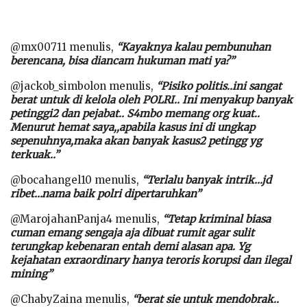
@mx00711 menulis,
“Kayaknya kalau pembunuhan
berencana, bisa diancam hukuman mati ya?”
@jackob_simbolon menulis,
“Pisiko politis..ini sangat
berat untuk di kelola oleh POLRI.. Ini menyakup banyak
petinggi2 dan pejabat.. S4mbo memang org kuat..
Menurut hemat saya,,apabila kasus ini di ungkap
sepenuhnya,maka akan banyak kasus2 petingg yg
terkuak..”
@bocahangel10 menulis,
“Terlalu banyak intrik…jd
ribet…nama baik polri dipertaruhkan”
@MarojahanPanja4 menulis,
“Tetap kriminal biasa
cuman emang sengaja aja dibuat rumit agar sulit
terungkap kebenaran entah demi alasan apa. Yg
kejahatan exraordinary hanya teroris korupsi dan ilegal
mining”
@ChabyZaina menulis,
“berat sie untuk mendobrak..