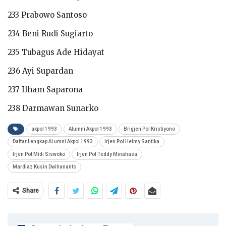
233 Prabowo Santoso
234 Beni Rudi Sugiarto
235 Tubagus Ade Hidayat
236 Ayi Supardan
237 Ilham Saparona
238 Darmawan Sunarko
akpol 1993
Alumni Akpol 1993
Brigjen Pol Kristiyono
Daftar Lengkap ALumni Akpol 1993
Irjen Pol Helmy Santika
Irjen Pol Midi Siswoko
Irjen Pol Teddy Minahasa
Mardiaz Kusin Dwihananto
Share