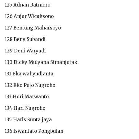
125 Adnan Ratmoro
126 Anjar Wicaksono
127 Bentung Maharsoyo
128 Beny Subandi
129 Deni Waryadi
130 Dicky Mulyana Simanjutak
131 Eka wahyudianta
132 Eko Pujo Nugroho
133 Heri Marwanto
134 Hari Nugroho
135 Haris Sunta jaya
136 Iswantato Pongbulan