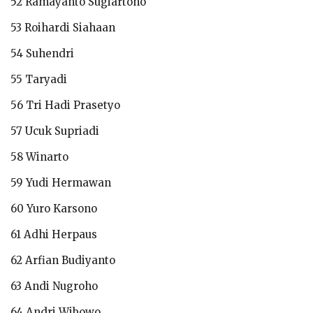
52 Ramayanto Sugiartono
53 Roihardi Siahaan
54 Suhendri
55 Taryadi
56 Tri Hadi Prasetyo
57 Ucuk Supriadi
58 Winarto
59 Yudi Hermawan
60 Yuro Karsono
61 Adhi Herpaus
62 Arfian Budiyanto
63 Andi Nugroho
64 Andri Wibowo