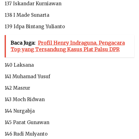
137 Iskandar Kurniawan
138 I Made Sunarta
139 Idpa Bintang Yulianto
Baca Juga:
Profil Henry Indraguna, Pengacara
Top yang Tersandung Kasus Plat Palsu DPR
140 Laksana
141 Muhamad Yusuf
142 Masrur
143 Moch Ridwan
144 Nurgabja
145 Parat Gunawan
146 Rudi Mulyanto