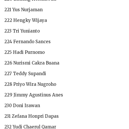
221 Yus Nurjaman
222 Hengky Wijaya
223 Tri Yunianto
224 Fernando Sances
225 Hadi Purnomo
226 Nurismi Cakra Buana
227 Teddy Supandi
228 Priyo Wira Nugroho
229 Jimmy Agustinus Anes
230 Doni Irawan
231 Zefana Honpri Dapas
232 Yudi Chaerul Qamar