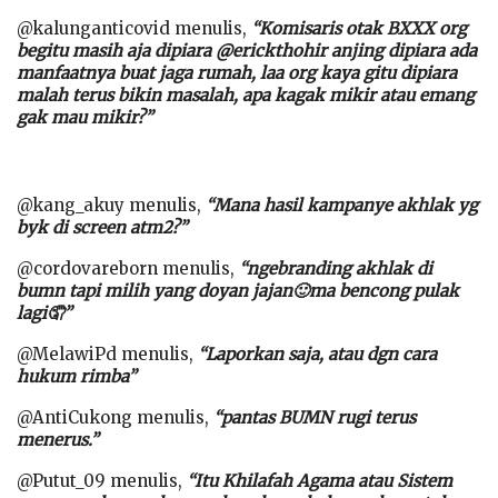
@kalunganticovid menulis,
“Komisaris otak BXXX org
begitu masih aja dipiara @erickthohir anjing dipiara ada
manfaatnya buat jaga rumah, laa org kaya gitu dipiara
malah terus bikin masalah, apa kagak mikir atau emang
gak mau mikir?”
@kang_akuy menulis,
“Mana hasil kampanye akhlak yg
byk di screen atm2?”
@cordovareborn menulis,
“ngebranding akhlak di
bumn tapi milih yang doyan jajan🙂ma bencong pulak
lagi🤦”
@MelawiPd menulis,
“Laporkan saja, atau dgn cara
hukum rimba”
@AntiCukong menulis,
“pantas BUMN rugi terus
menerus.”
@Putut_09 menulis,
“Itu Khilafah Agama atau Sistem