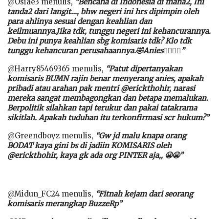
@Osiae3 menulis,
“Bencana di Indonesia di mana2, Ini
tanda2 dari langit…, bhw negeri ini hrs dipimpin oleh
para ahlinya sesuai dengan keahlian dan
keilmuannya.Jika tdk, tunggu negeri ini kehancurannya.
Debu ini punya keahlian sbg komisaris tdk? Klo tdk
tunggu kehancuran perusahaannya.🤣Anies👍🏻👍🏻”
@Harry85469365 menulis,
“Patut dipertanyakan
komisaris BUMN rajin benar menyerang anies, apakah
pribadi atau arahan pak mentri @erickthohir, narasi
mereka sangat membagongkan dan betapa memalukan.
Berpolitik silahkan tapi terukur dan pakai tatakrama
sikitlah. Apakah tuduhan itu terkonfirmasi scr hukum?”
@Greendboyz menulis,
“Gw jd malu knapa orang
BODAT kaya gini bs di jadiin KOMISARIS oleh
@erickthohir, kaya gk ada org PINTER aja,, 😬😬”
@Midun_FC24 menulis,
“Fitnah kejam dari seorang
komisaris merangkap BuzzeRp”