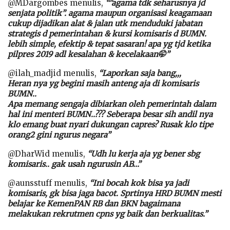
@MDargombes menulis,
“”agama tdk seharusnya jd
senjata politik”. agama maupun organisasi keagamaan
cukup dijadikan alat & jalan utk menduduki jabatan
strategis d pemerintahan & kursi komisaris d BUMN.
lebih simple, efektip & tepat sasaran! apa yg tjd ketika
pilpres 2019 adl kesalahan & kecelakaan🤭”
@ilah_madjid menulis,
“Laporkan saja bang,,,
Heran nya yg begini masih anteng aja di komisaris
BUMN..
Apa memang sengaja dibiarkan oleh pemerintah dalam
hal ini menteri BUMN..??? Seberapa besar sih andil nya
klo emang buat nyari dukungan capres? Rusak klo tipe
orang2 gini ngurus negara”
@DharWid menulis,
“Udh lu kerja aja yg bener sbg
komisaris.. gak usah ngurusin AB…”
@aunsstuff menulis,
“Ini bocah kok bisa ya jadi
komisaris, gk bisa jaga bacot. Sprtinya HRD BUMN mesti
belajar ke KemenPAN RB dan BKN bagaimana
melakukan rekrutmen cpns yg baik dan berkualitas.”