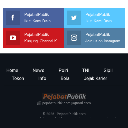
PejabatPublik
PejabatPublik
Ikuti Kami Disini
Ikuti Kami Disini
PejabatPublik
PejabatPublik
Kunjungi Channel Kami
Join us on Instagram
Home
News
Polri
TNI
Sipil
Tokoh
Info
Bola
Jejak Karier
📨: pejabatpublik.com@gmail.com
© 2026 - PejabatPublik.com
Tentang Kami
—
Redaksi
—
Info Iklan
—
Kontak
—
Pedoman Media Siber