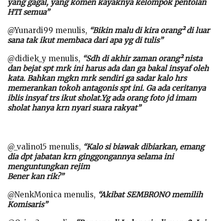
yang gagal, yang komen kayaknya kelompok pentolan
HTI semua”
@Yunardi99 menulis,
“Bikin malu di kira orang² di luar
sana tak ikut membaca dari apa yg di tulis”
@didiek_y menulis,
“Sdh di akhir zaman orang² nista
dan bejat spt mrk ini harus ada dan ga bakal insyaf oleh
kata. Bahkan mgkn mrk sendiri ga sadar kalo hrs
memerankan tokoh antagonis spt ini. Ga ada ceritanya
iblis insyaf trs ikut sholat.Yg ada orang foto jd imam
sholat hanya krn nyari suara rakyat”
@_valino15 menulis,
“Kalo si biawak dibiarkan, emang
dia dpt jabatan krn ginggongannya selama ini
menguntungkan rejim
Bener kan rik?”
@NenkMonica menulis,
“Akibat SEMBRONO memilih
Komisaris”