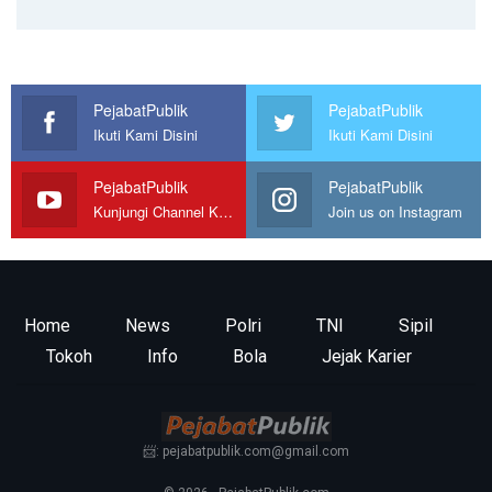
PejabatPublik
PejabatPublik
Ikuti Kami Disini
Ikuti Kami Disini
PejabatPublik
PejabatPublik
Kunjungi Channel Kami
Join us on Instagram
Home
News
Polri
TNI
Sipil
Tokoh
Info
Bola
Jejak Karier
📨: pejabatpublik.com@gmail.com