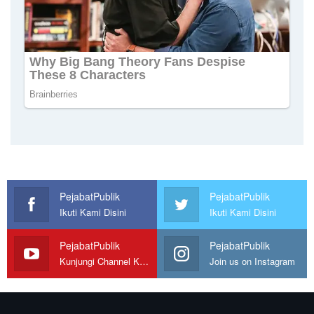
PejabatPublik
PejabatPublik
Ikuti Kami Disini
Ikuti Kami Disini
PejabatPublik
PejabatPublik
Kunjungi Channel Kami
Join us on Instagram