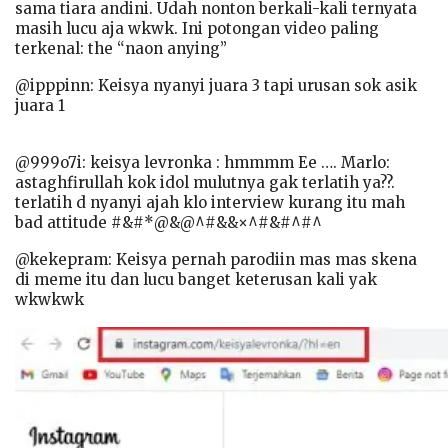
sama tiara andini. Udah nonton berkali-kali ternyata
masih lucu aja wkwk. Ini potongan video paling
terkenal: the “naon anying”
@ipppinn: Keisya nyanyi juara 3 tapi urusan sok asik
juara 1
@999o7i: keisya levronka : hmmmm Ee …. Marlo:
astaghfirullah kok idol mulutnya gak terlatih ya??.
terlatih d nyanyi ajah klo interview kurang itu mah
bad attitude #&#*@&@^#&&×^#&#^#^
@kekepram: Keisya pernah parodiin mas mas skena
di meme itu dan lucu banget keterusan kali yak
wkwkwk