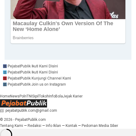
PejabatPublik
Ikuti Kami Disini
PejabatPublik
Ikuti Kami Disini
PejabatPublik
Kunjungi Channel Kami
PejabatPublik
Join us on Instagram
Home
News
Polri
TNI
Sipil
Tokoh
Info
Bola
Jejak Karier
📨: pejabatpublik.com@gmail.com
© 2026 - PejabatPublik.com
Tentang Kami
—
Redaksi
—
Info Iklan
—
Kontak
—
Pedoman Media Siber