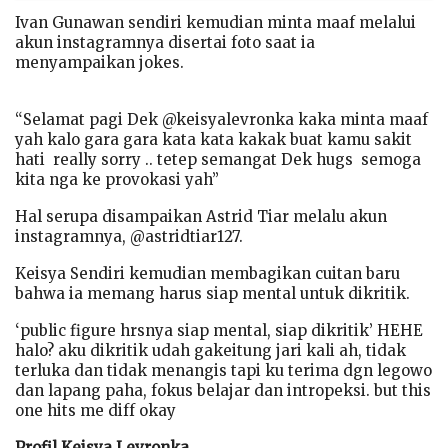
Ivan Gunawan sendiri kemudian minta maaf melalui
akun instagramnya disertai foto saat ia
menyampaikan jokes.
“Selamat pagi Dek @keisyalevronka kaka minta maaf
yah kalo gara gara kata kata kakak buat kamu sakit
hati really sorry .. tetep semangat Dek hugs semoga
kita nga ke provokasi yah”
Hal serupa disampaikan Astrid Tiar melalu akun
instagramnya, @astridtiar127.
Keisya Sendiri kemudian membagikan cuitan baru
bahwa ia memang harus siap mental untuk dikritik.
‘public figure hrsnya siap mental, siap dikritik’ HEHE
halo? aku dikritik udah gakeitung jari kali ah, tidak
terluka dan tidak menangis tapi ku terima dgn legowo
dan lapang paha, fokus belajar dan intropeksi. but this
one hits me diff okay
Profil Keisya Levronka