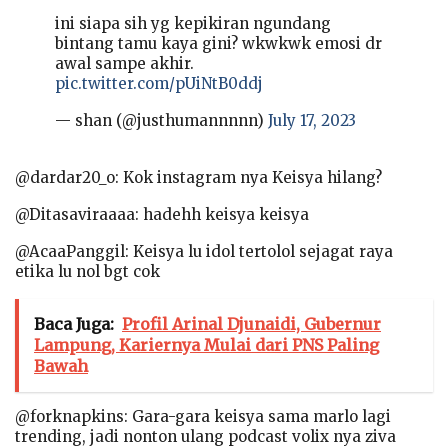
ini siapa sih yg kepikiran ngundang
bintang tamu kaya gini? wkwkwk emosi dr
awal sampe akhir.
pic.twitter.com/pUiNtB0ddj
— shan (@justhumannnnn)
July 17, 2023
@dardar20_o: Kok instagram nya Keisya hilang?
@Ditasaviraaaa: hadehh keisya keisya
@AcaaPanggil: Keisya lu idol tertolol sejagat raya
etika lu nol bgt cok
Baca Juga:
Profil Arinal Djunaidi, Gubernur
Lampung, Kariernya Mulai dari PNS Paling
Bawah
@forknapkins: Gara-gara keisya sama marlo lagi
trending, jadi nonton ulang podcast volix nya ziva