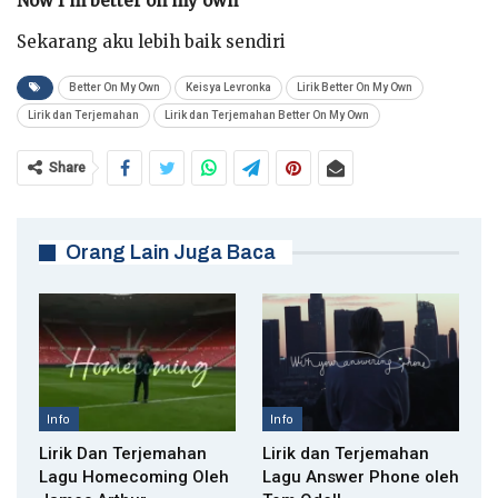
Now I’m better on my own
Sekarang aku lebih baik sendiri
Better On My Own
Keisya Levronka
Lirik Better On My Own
Lirik dan Terjemahan
Lirik dan Terjemahan Better On My Own
Share
Orang Lain Juga Baca
Info
Info
Lirik Dan Terjemahan
Lirik dan Terjemahan
Lagu Homecoming Oleh
Lagu Answer Phone oleh