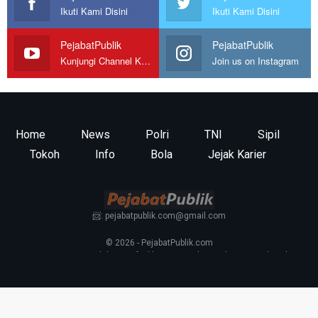
Ikuti Kami Disini
Ikuti Kami Disini
PejabatPublik
PejabatPublik
Kunjungi Channel Kami
Join us on Instagram
Home
News
Polri
TNI
Sipil
Tokoh
Info
Bola
Jejak Karier
📨: pejabatpublik.com@gmail.com
© 2026 - PejabatPublik.com
Tentang Kami
—
Redaksi
—
Info Iklan
—
Kontak
—
Pedoman Media Siber