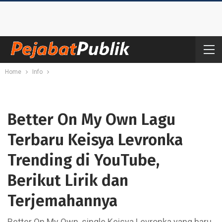
Home
Info
Better On My Own Lagu
Terbaru Keisya Levronka
Trending di YouTube,
Berikut Lirik dan
Terjemahannya
Better On My Own, single Keisya Levronka yang baru