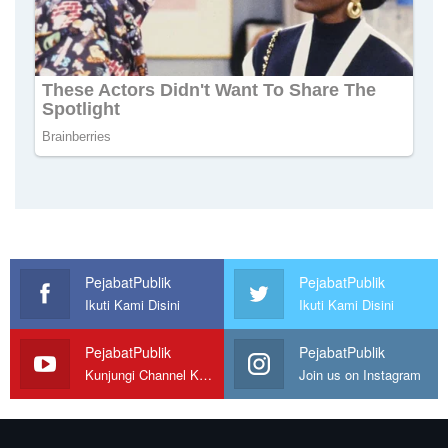
PejabatPublik
PejabatPublik
Ikuti Kami Disini
Ikuti Kami Disini
PejabatPublik
PejabatPublik
Kunjungi Channel Kami
Join us on Instagram