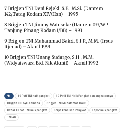
7 Brigjen TNI Deni Rejeki, S.E., M.Si. (Danrem
142/Tatag Kodam XIV/Hsn) – 1995
8 Brigjen TNI Jimmy Watuseke (Danrem 033/WP
Tanjung Pinang Kodam I/BB) – 1993
9 Brigjen TNI Muhammad Bakri, S.I.P., M.M. (Irsus
Itjenad) – Akmil 1991
10 Brigjen TNI Unang Sudargo, S.H., M.M.
(Widyaiswara Bid. Nik Akmil) – Akmil 1992
10 Pati TNI naik pangkat
10 Patii TNI Naik Pangkat dan angkatannya
Brigjen TNI Ayi Lesmana
Brigjen TNI Muhammad Bakri
Daftar 10 pati TNI naik pangkat
Korps kenaikan Pangkat
Lapor naik pangkat
TNI AD